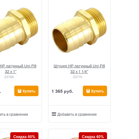
НР латунный Uni-Fitt
Штуцер НР латунный Uni-Fitt
32 x 1"
32 x 1 1/4"
23769
23770
.
1 365
 руб.
Купить
Купить
ить в сравнение
Добавить в сравнение
Скидка 40%
Скидка 40%