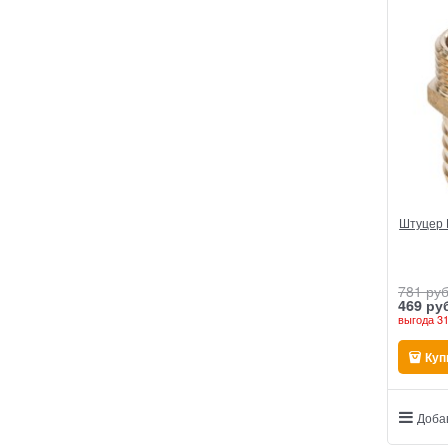
Штуцер Н
781
 руб
469
 ру
выгода
31
Куп
Доба