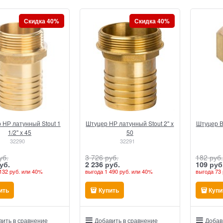
Скидка 40%
Скидка 40%
 НР латунный Stout 1
Штуцер НР латунный Stout 2" x
Штуцер В
1/2" x 45
50
32290
32291
уб.
3 726
 руб.
182
 руб.
уб.
2 236
 руб.
109
 руб
132 руб.
или
40%
выгода
1 490 руб.
или
40%
выгода
73 
ить
Купить
Купи
вить в сравнение
Добавить в сравнение
Добав