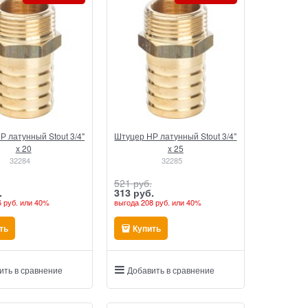
Р латунный Stout 3/4"
Штуцер НР латунный Stout 3/4"
x 20
x 25
32284
32285
521
 руб.
.
313
 руб.
 руб.
или
40%
выгода
208 руб.
или
40%
ть
Купить
ить в сравнение
Добавить в сравнение