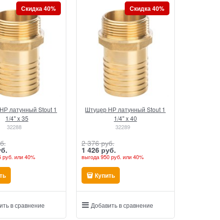
Скидка 40%
Скидка 40%
НР латунный Stout 1
Штуцер НР латунный Stout 1
1/4" x 35
1/4" x 40
32288
32289
б.
2 376
 руб.
уб.
1 426
 руб.
 руб.
или
40%
выгода
950 руб.
или
40%
ть
Купить
ить в сравнение
Добавить в сравнение