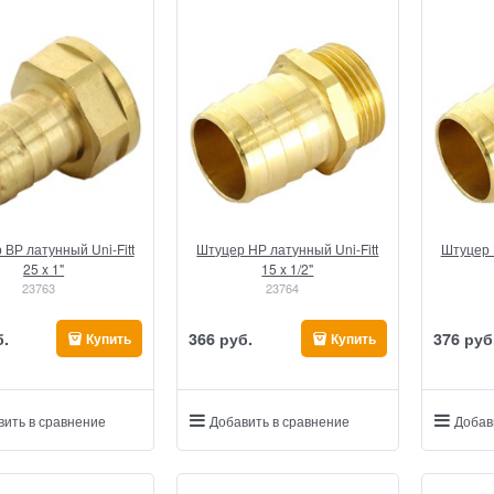
 ВР латунный Uni-Fitt
Штуцер НР латунный Uni-Fitt
Штуцер 
25 x 1"
15 x 1/2"
23763
23764
б.
366
 руб.
376
 руб
Купить
Купить
вить в сравнение
Добавить в сравнение
Добав