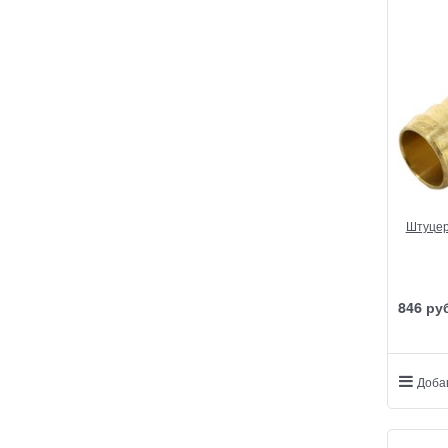
Штуцер
846
 ру
Доба