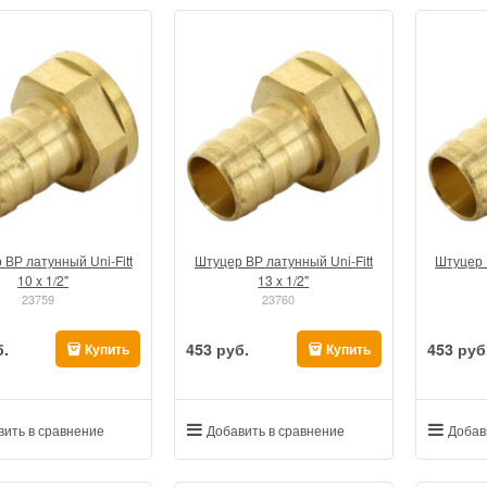
 ВР латунный Uni-Fitt
Штуцер ВР латунный Uni-Fitt
Штуцер 
10 x 1/2"
13 x 1/2"
23759
23760
б.
453
 руб.
453
 руб
Купить
Купить
вить в сравнение
Добавить в сравнение
Добав