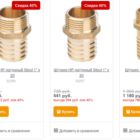
Скидка 40%
Скидка 40%
Р латунный Stout 1" x
Штуцер НР латунный Stout 1" x
Штуцер 
20
30
32286
32287
.
735
 руб.
1 966
 ру
б.
441
 руб.
1 180
 р
2 руб.
или
40%
выгода
294 руб.
или
40%
выгода
786
ить
Купить
Купи
вить в сравнение
Добавить в сравнение
Добав