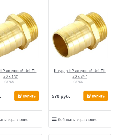
НР латунный Uni-Fitt
Штуцер НР латунный Uni-Fitt
20 x 1/2"
20 x 3/4"
23765
23766
.
570
 руб.
Купить
Купить
ить в сравнение
Добавить в сравнение