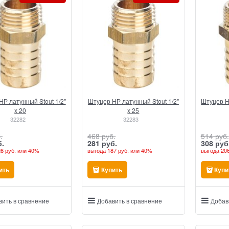
Р латунный Stout 1/2"
Штуцер НР латунный Stout 1/2"
Штуцер Н
x 20
x 25
32282
32283
.
468
 руб.
514
 руб.
б.
281
 руб.
308
 руб
6 руб.
или
40%
выгода
187 руб.
или
40%
выгода
206
ить
Купить
Купи
вить в сравнение
Добавить в сравнение
Добав