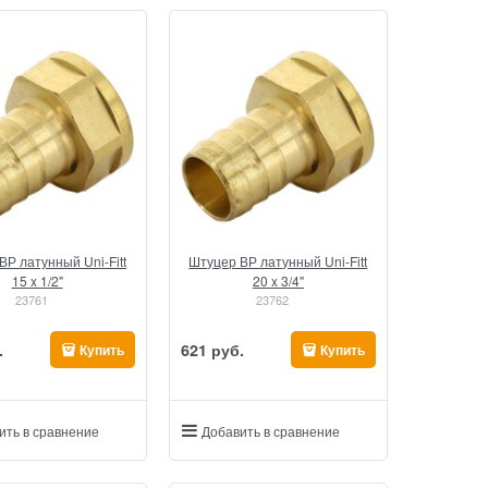
ВР латунный Uni-Fitt
Штуцер ВР латунный Uni-Fitt
15 x 1/2"
20 x 3/4"
23761
23762
.
621
 руб.
Купить
Купить
ить в сравнение
Добавить в сравнение