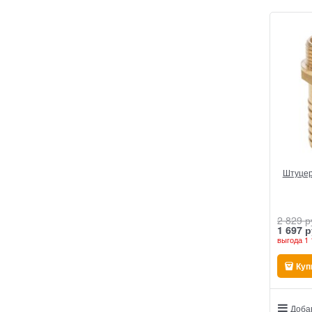
Штуцер
2 829
 р
1 697
 р
выгода
1 
Куп
Доба