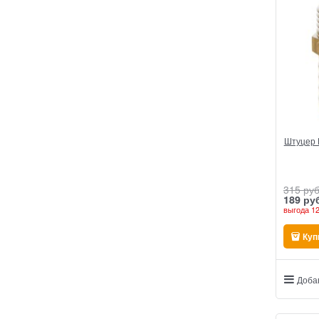
Штуцер Н
315
 руб
189
 ру
выгода
12
Куп
Доба