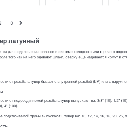
2
3
ер латунный
тся для подключения шлангов в системе холодного или горячего водосн
сле того как на него одевают шланг, сверху еще надевается хомут и с
.
ости от резьбы штуцер бывает с внутренней резьбой (ВР) или с наружн
ры
сти от подсоединяемой резьбы штуцер выпускают на: 3/8" (10), 1/2" (15), 3/4"
0), 4" (100).
а подключаемой трубы выпускают штуцер на: 10, 12, 14, 16, 18, 20, 25, 30,
сть