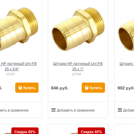
НР латунный Uni-Fitt
Штуцер НР латунный Uni-Fitt
Штуцер 
25 x 3/4"
25 x 1"
23767
23768
б.
846
 руб.
902
 руб
Купить
Купить
вить в сравнение
Добавить в сравнение
Добав
Скидка 40%
Скидка 40%