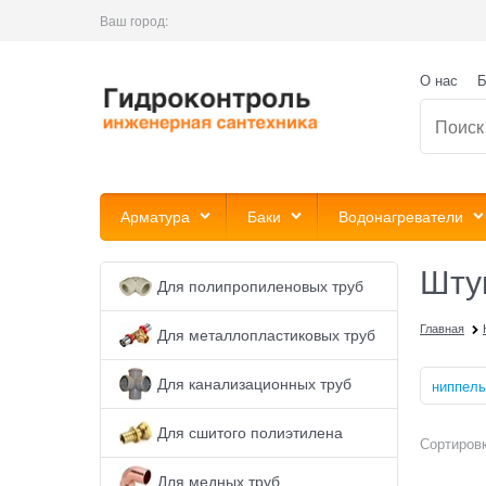
Ваш город:
О нас
Б
Арматура
Баки
Водонагреватели
Шту
Для полипропиленовых труб
Главная
Для металлопластиковых труб
Для канализационных труб
ниппель
Для сшитого полиэтилена
Сортировк
Для медных труб