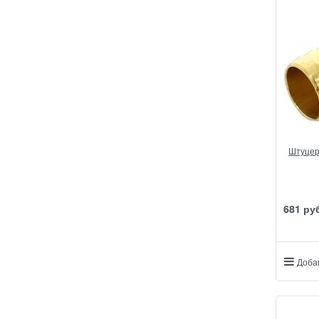
Штуцер 
681
 ру
Доба