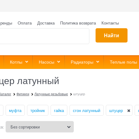
ренды
Оплата
Доставка
Политика возврата
Контакты
Найти
Котлы
Насосы
Радиаторы
Теплые полы
цер латунный
Каталог
Фитинги
Латунные резьбовые
штуцер
муфта
тройник
гайка
сгон латунный
штуцер
а: