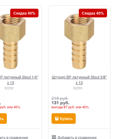
Скидка 40%
Скидка 40%
Р латунный Stout 1/4"
Штуцер ВР латунный Stout 3/8"
x 10
x 10
32292
32293
218
 руб.
.
131
 руб.
руб.
или
40%
выгода
87 руб.
или
40%
ть
Купить
ить в сравнение
Добавить в сравнение