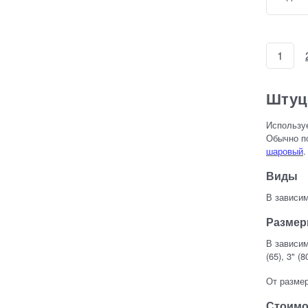
1
Штуц
Используе
Обычно по
шаровый
Виды
В зависим
Разме
В зависимо
(65), 3" (8
От размер
Стоимо