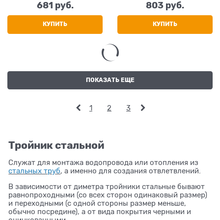
(Ду 20) бесшовный исп.1
(Ду 25) бесшовный исп.1
681
 руб.
803
 руб.
ГОСТ 17376-2001
ГОСТ 17376-2001
КУПИТЬ
КУПИТЬ
ПОКАЗАТЬ ЕЩЕ
1
2
3
Тройник стальной
Служат для монтажа водопровода или отопления из
стальных труб
, а именно для создания отвлетвлений.
В зависимости от диметра тройники стальные бывают
равнопроходными (со всех сторон одинаковый размер)
и переходными (с одной стороны размер меньше,
обычно посредине), а от вида покрытия черными и