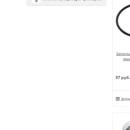
Запасны
кры
37
 руб.
Доба