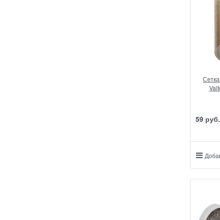
Сетка
Valt
59
 руб.
Доба