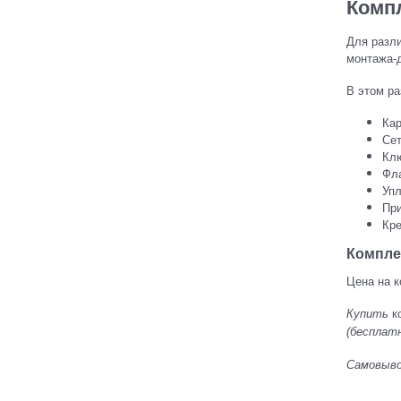
Комп
Для разл
монтажа-д
В этом ра
Ка
Сет
Кл
Фл
Уп
Пр
Кр
Компле
Цена на 
Купить
к
(бесплатн
Самовывоз