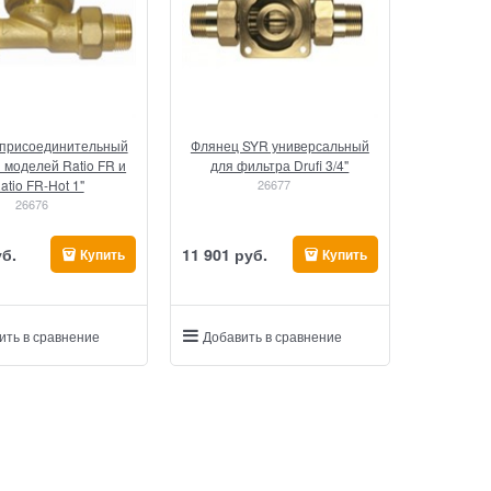
присоединительный
Флянец SYR универсальный
 моделей Ratio FR и
для фильтра Drufi 3/4"
atio FR-Hot 1"
26677
26676
уб.
11 901
 руб.
Купить
Купить
ить в сравнение
Добавить в сравнение