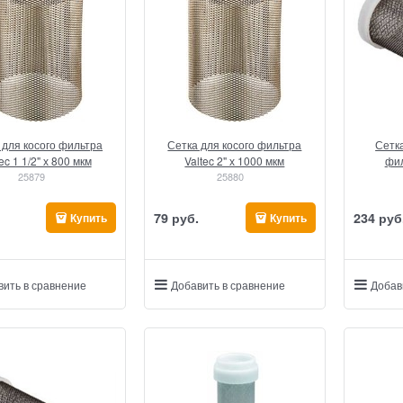
 для косого фильтра
Сетка для косого фильтра
Сетк
ec 1 1/2" х 800 мкм
Valtec 2" х 1000 мкм
фил
25879
25880
79
 руб.
234
 руб
Купить
Купить
вить в сравнение
Добавить в сравнение
Добав