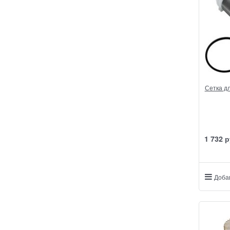
Сетка дл
1 732
 р
Доба