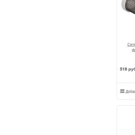
Сет
ф
518
 ру
Доба