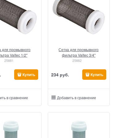
а для промывного
Сетка для промывного
ьтра Valtec 1/2"
фильтра Valtec 3/4"
25881
25882
.
234
 руб.
Купить
Купить
ить в сравнение
Добавить в сравнение