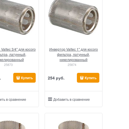
Valtec 3/4" для косого
Инвертор Valtec 1" для косого
ьтра, латунный,
фильтра, латунный,
келированный
никелированный
25873
25874
.
254
 руб.
Купить
Купить
ить в сравнение
Добавить в сравнение