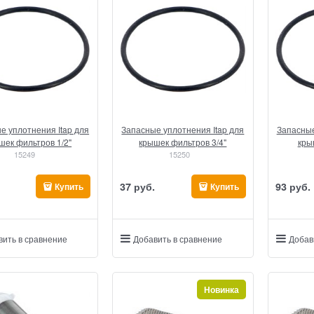
е уплотнения Itap для
Запасные уплотнения Itap для
Запасные
шек фильтров 1/2"
крышек фильтров 3/4"
кры
15249
15250
37
 руб.
93
 руб.
Купить
Купить
вить в сравнение
Добавить в сравнение
Добав
Новинка