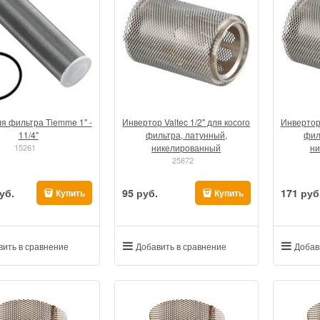
я фильтра Tiemme 1" -
Инвертор Valtec 1/2" для косого
Инвертор 
11/4"
фильтра, латунный,
фил
15261
никелированный
ни
25872
уб.
95
 руб.
171
 руб
Купить
Купить
вить в сравнение
Добавить в сравнение
Добав