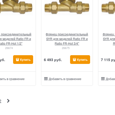
 присоединительный
Флянец присоединительный
Флянец 
я моделей Ratio FR и
SYR для моделей Ratio FR и
SYR для
atio FR-Hot 1/2"
Ratio FR-Hot 3/4"
R
26674
26675
уб.
6 493
 руб.
7 115
 р
Купить
Купить
вить в сравнение
Добавить в сравнение
Добав
2