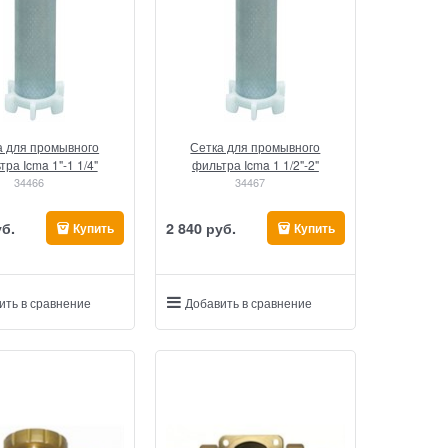
а для промывного
Сетка для промывного
ра Icma 1"-1 1/4"
фильтра Icma 1 1/2"-2"
34466
34467
уб.
2 840
 руб.
Купить
Купить
ить в сравнение
Добавить в сравнение