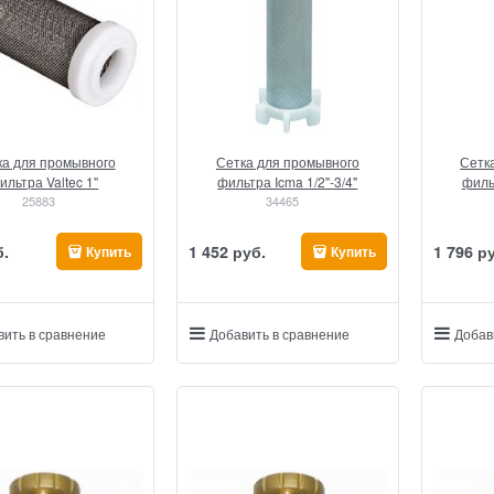
ка для промывного
Сетка для промывного
Сетк
ильтра Valtec 1"
фильтра Icma 1/2"-3/4"
фильт
25883
34465
б.
1 452
 руб.
1 796
 р
Купить
Купить
вить в сравнение
Добавить в сравнение
Добав