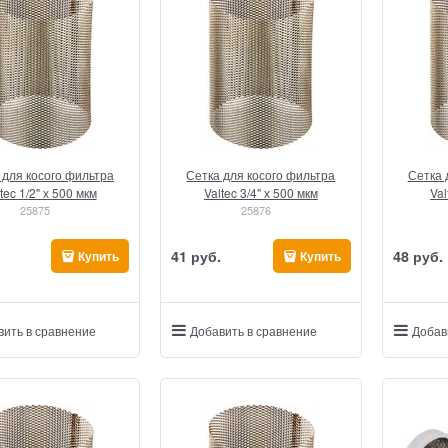
 для косого фильтра
Сетка для косого фильтра
Сетка 
tec 1/2" х 500 мкм
Valtec 3/4" х 500 мкм
Val
25875
25876
41
 руб.
48
 руб.
Купить
Купить
вить в сравнение
Добавить в сравнение
Добав