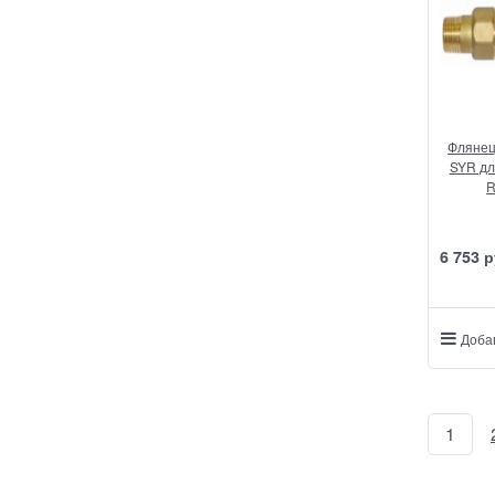
Флянец
SYR дл
R
6 753
 р
Доба
1