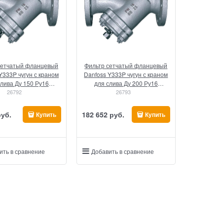
сетчатый фланцевый
Фильтр сетчатый фланцевый
Y333P чугун с краном
Danfoss Y333P чугун с краном
слива Ду 150 Ру16
для слива Ду 200 Ру16
(149B3286)
26792
(149B3287)
26793
руб.
182 652
 руб.
Купить
Купить
ить в сравнение
Добавить в сравнение