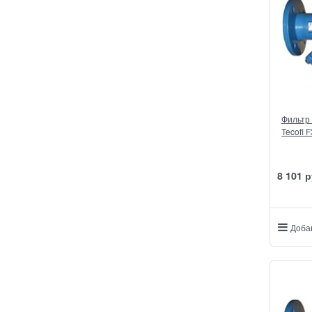
Фильтр
Tecofi 
8 101
 р
Доба