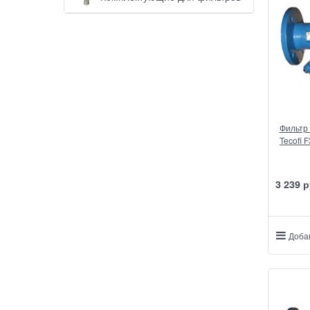
Фильтр
Tecofi 
3 239
 р
Доба