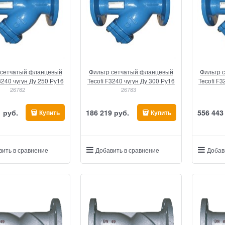
 сетчатый фланцевый
Фильтр сетчатый фланцевый
Фильтр 
3240 чугун Ду 250 Ру16
Tecofi F3240 чугун Ду 300 Ру16
Tecofi F3
26782
26783
1
 руб.
186 219
 руб.
556 443
Купить
Купить
вить в сравнение
Добавить в сравнение
Добав