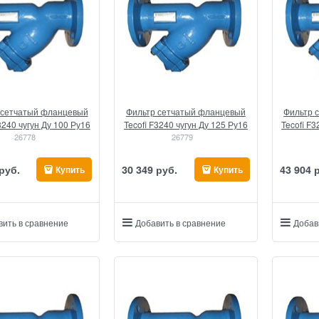
 сетчатый фланцевый
Фильтр сетчатый фланцевый
Фильтр 
3240 чугун Ду 100 Ру16
Tecofi F3240 чугун Ду 125 Ру16
Tecofi F3
26778
26779
 руб.
30 349
 руб.
43 904
 
Купить
Купить
вить в сравнение
Добавить в сравнение
Добав