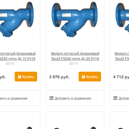
 сетчатый фланцевый
Фильтр сетчатый фланцевый
Фильтр 
F3240 чугун Ду 15 Ру16
Tecofi F3240 чугун Ду 20 Ру16
Tecofi F
26770
26771
уб.
3 976
 руб.
4 712
 р
Купить
Купить
вить в сравнение
Добавить в сравнение
Добав