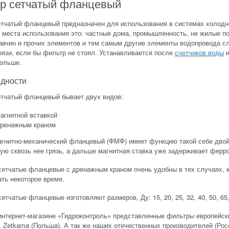
р сетчатый фланцевый
тчатый фланцевый предназначен для использования в системах холодног
 места использования это: частные дома, промышленность, не жилые п
авчин и прочих элементов и тем самым другие элементы водопровода сл
рязи, если бы фильтр не стоял. Устанавливается после
счетчиков воды
и
больше.
дности
етчатый фланцевый бывает двух видов:
агнитной вставкой
дренажным краном
агнитно-механический фланцевый (ФМФ) имеет функцию такой себе двой
ю сквозь нее грязь, а дальше магнитная ставка уже задерживает ферр
етчатые фланцевые с дренажным краном очень удобны в тех случаях, к
ть некоторое время.
етчатые фланцевые изготовляют размеров, Ду: 15, 20, 25, 32, 40, 50, 65, 8
нтернет-магазине «Гидроконтроль» представленные фильтры европейских 
, Zetkama (Польша). А так же наших отечественных производителей (Рос