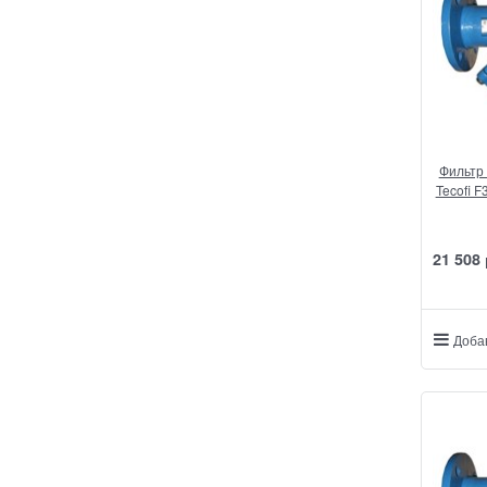
Фильтр
Tecofi F
21 508
Доба