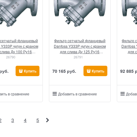
 сетчатый фланцевый
Фильтр сетчатый фланцевый
Фильтр 
 Y333P чугун с краном
Danfoss Y333P чугун с краном
Danfoss 
слива Ду 100 Ру16
для слива Ду 125 Ру16
для 
(149B3284)
26790
(149B3285)
26791
 руб.
70 165
 руб.
92 885
 
Купить
Купить
вить в сравнение
Добавить в сравнение
Добав
2
3
4
5