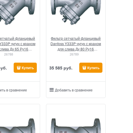
сетчатый фланцевый
Фильтр сетчатый фланцевый
Y333P чугун с краном
Danfoss Y333P чугун с краном
слива Ду 65 Ру16
для слива Ду 80 Ру16
(149B3282)
26788
(149B3283)
26789
руб.
35 585
 руб.
Купить
Купить
ить в сравнение
Добавить в сравнение