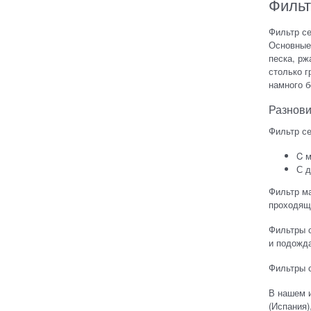
Фильт
Фильтр се
Основные
песка, рж
столько г
намного 
Разнови
Фильтр с
C м
С 
Фильтр м
проходящу
Фильтры с
и подожда
Фильтры с
В нашем и
(Испания)