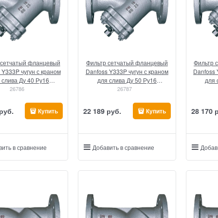
 сетчатый фланцевый
Фильтр сетчатый фланцевый
Фильтр 
 Y333P чугун с краном
Danfoss Y333P чугун с краном
Danfoss 
 слива Ду 40 Ру16
для слива Ду 50 Ру16
для 
(149B3280)
26786
(149B3281)
26787
 руб.
22 189
 руб.
28 170
 
Купить
Купить
вить в сравнение
Добавить в сравнение
Добав