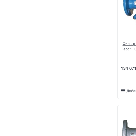
Фильтр
Tecofi F
134 07
Доба