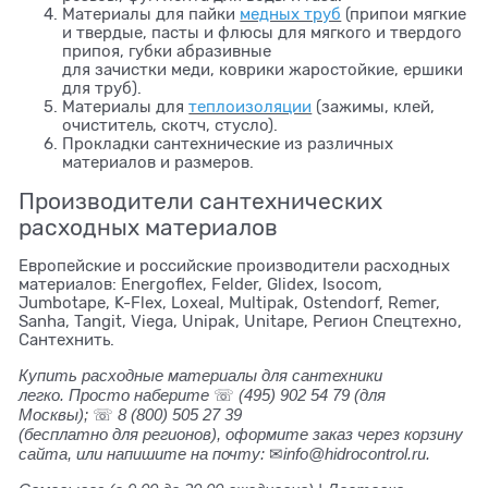
Материалы для пайки
медных труб
(припои мягкие
и твердые, пасты и флюсы для мягкого и твердого
припоя, губки абразивные
для зачистки меди, коврики жаростойкие, ершики
для труб).
Материалы для
теплоизоляции
(зажимы, клей,
очиститель, скотч, стусло).
Прокладки сантехнические из различных
материалов и размеров.
Производители сантехнических
расходных материалов
Европейские и российские производители расходных
материалов: Energoflex, Felder, Glidex, Isocom,
Jumbotape, K-Flex, Loxeal, Multipak, Ostendorf, Remer,
Sanha, Tangit, Viega, Unipak, Unitape, Регион Спецтехно,
Сантехнить.
Купить расходные материалы для сантехники
легко. Просто наберите
☏
(495) 902 54 79
(для
Москвы);
☏
8 (800) 505 27 39
(бесплатно для регионов), оформите заказ через корзину
сайта, или напишите на почту:
✉
info@hidrocontrol.ru.