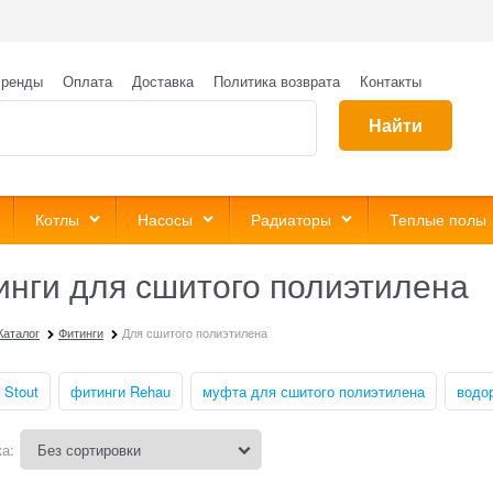
ренды
Оплата
Доставка
Политика возврата
Контакты
Найти
Котлы
Насосы
Радиаторы
Теплые полы
инги для сшитого полиэтилена
Каталог
Фитинги
Для сшитого полиэтилена
 Stout
фитинги Rehau
муфта для сшитого полиэтилена
водо
а: