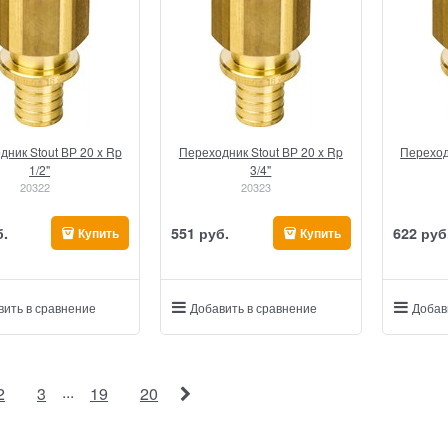
дник Stout ВР 20 x Rp
Переходник Stout ВР 20 x Rp
Переход
1/2"
3/4"
20322
20323
б.
551
 руб.
622
 руб
Купить
Купить
вить в сравнение
Добавить в сравнение
Добав
...
2
3
19
20