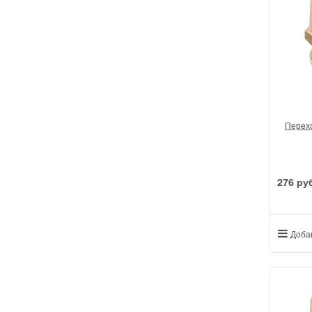
Перехо
276
 ру
Доба