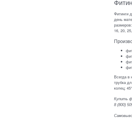
Фитин
Фитинги 
день мат
размеров:
16, 20, 25
Произво
фит
фит
фит
фит
Всегда в 
трубка дл
колец; 45°
Купить ф
8 (800) 50
Самовывоз