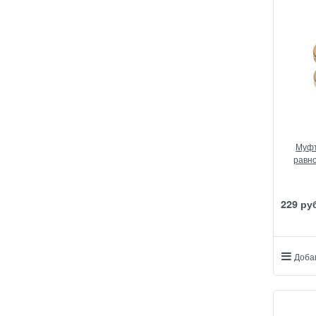
Муфт
равно
229
 ру
Доба