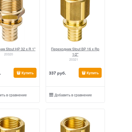
ик Stout НР 32 x R 1"
Переходник Stout ВР 16 x Rp
20320
1/2"
20321
.
337
 руб.
Купить
Купить
ить в сравнение
Добавить в сравнение