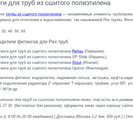
ги для труб из сшитого полиэтилена
для
трубы из сшитого полиэтилена
— незаменимые элементы трубопровод
ериала для отопления и водоснабжения, так называемой Рех трубы. Фи
, 32, 40, 50, 63.
дители фитингов для Pex труб
инги для труб из сшитого полиэтилена
Rehau
(Германия);
инги для труб из сшитого полиэтилена SP Slide (Израиль);
инги для труб из сшитого полиэтилена
Stout
(Италия);
инги для труб из сшитого полиэтилена Uponor (Финляндия).
наличии фитинги: водорозетка, надвижная гильза, заглушка, муфта на
я подключения радиатора (Г-образная/ Т-образная), тройник, угол ВР, уг
/ 90°)и др.
итинги для труб из сшитого полиэтилена легко, так есть все размеры
5 27 39
(бесплатно для регионов), оформите заказ через корзину сайта,
 (с 9.00 до 20.00 ежедневно) | Доставка (Москва 1-2 дня, 500 руб.) |