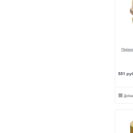
Перехо
551
 ру
Доба