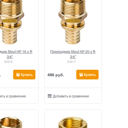
ник Stout НР 16 x R
Переходник Stout НР 20 x R
3/4"
3/4"
20316
20317
.
496
 руб.
Купить
Купить
ить в сравнение
Добавить в сравнение