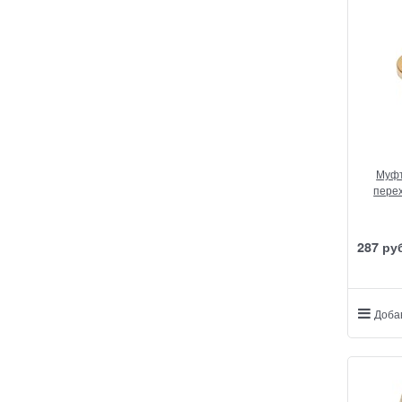
Муфт
перех
287
 ру
Доба