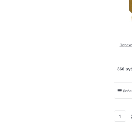
Перехо
366
 ру
Доба
1