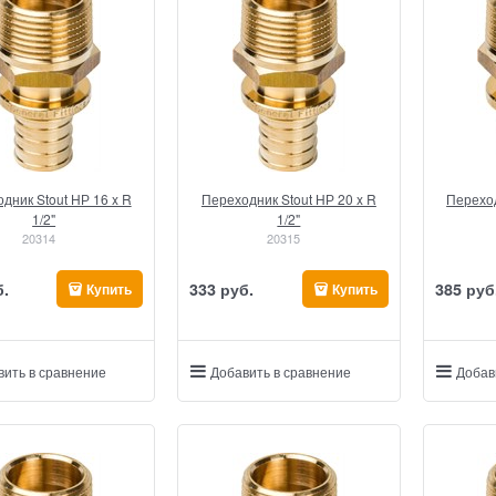
дник Stout НР 16 x R
Переходник Stout НР 20 x R
Переход
1/2"
1/2"
20314
20315
б.
333
 руб.
385
 руб
Купить
Купить
вить в сравнение
Добавить в сравнение
Добав