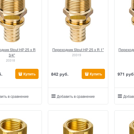
дник Stout НР 25 x R
Переходник Stout НР 25 x R 1"
Переходн
3/4"
20319
20318
б.
842
 руб.
971
 руб
Купить
Купить
вить в сравнение
Добавить в сравнение
Добав