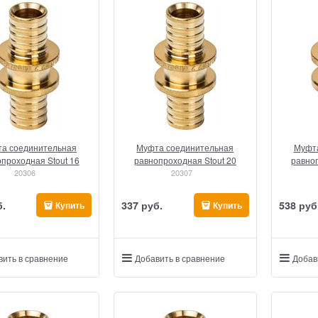
а соединительная
Муфта соединительная
Муфта
проходная Stout 16
равнопроходная Stout 20
равноп
20306
20307
б.
337
 руб.
538
 руб
Купить
Купить
вить в сравнение
Добавить в сравнение
Добав