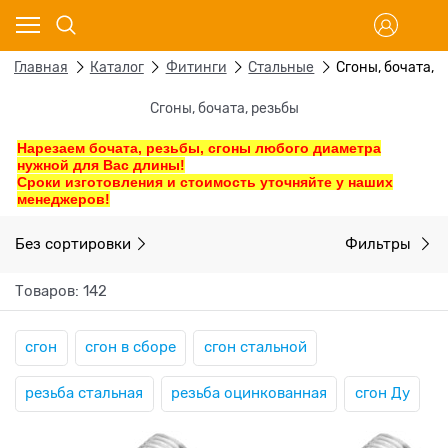
Главная
Каталог
Фитинги
Стальные
Сгоны, бочата, 
Сгоны, бочата, резьбы
Нарезаем бочата, резьбы, сгоны любого диаметра
нужной для Вас длины!
Сроки изготовления и стоимость уточняйте у наших
менеджеров!
Без сортировки
Фильтры
Товаров: 142
сгон
сгон в сборе
сгон стальной
резьба стальная
резьба оцинкованная
сгон Ду