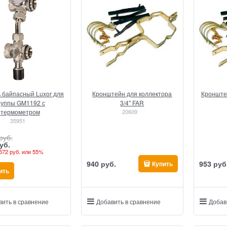
 байпасный Luxor для
Кронштейн для коллектора
Кронштей
руппы GM1192 с
3/4" FAR
термометром
20609
35951
 руб.
уб.
572 руб.
или
55%
940
 руб.
953
 руб
Купить
ить
вить в сравнение
Добавить в сравнение
Добав