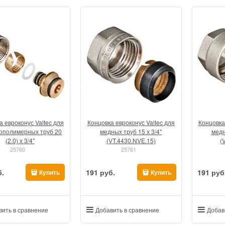
а евроконус Valtec для
Концовка евроконус Valtec для
Концовка
ополимерных труб 20
медных труб 15 х 3/4"
медн
(2.0) х 3/4"
(VT.4430.NVE.15)
(
25760
25761
б.
191
 руб.
191
 руб
Купить
Купить
вить в сравнение
Добавить в сравнение
Добав