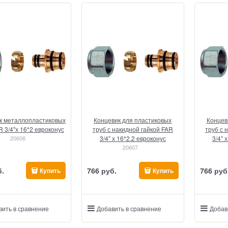
к металлопластиковых
Концевик для пластиковых
Концев
R 3/4"х 16*2 евроконус
труб с накидной гайкой FAR
труб с 
20606
3/4" х 16*2.2 евроконус
3/4" 
20607
б.
766
 руб.
766
 руб
Купить
Купить
вить в сравнение
Добавить в сравнение
Добав