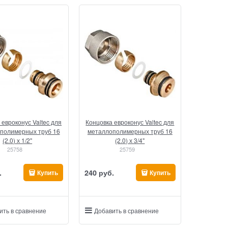
 евроконус Valtec для
Концовка евроконус Valtec для
полимерных труб 16
металлополимерных труб 16
(2.0) х 1/2"
(2.0) х 3/4"
25758
25759
.
240
 руб.
Купить
Купить
ить в сравнение
Добавить в сравнение