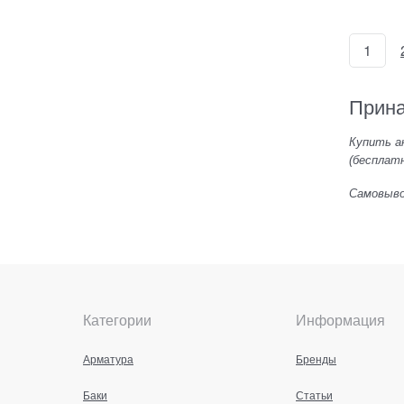
1
Прина
Купить ак
(бесплатн
Самовывоз
Категории
Информация
Арматура
Бренды
Баки
Статьи