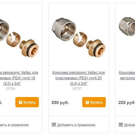
а евроконус Valtec для
Концовка евроконус Valtec для
Концовка
ковых (PEX) труб 16
пластиковых (PEX) труб 20
металло
(2.0) х 3/4"
(2.0) х 3/4"
25756
25757
б.
250
 руб.
222
 руб
Купить
Купить
вить в сравнение
Добавить в сравнение
Добав