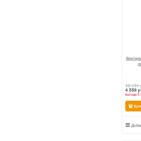
Вентиль
г
10 131
4 559
 р
выгода
5 
Куп
Доба