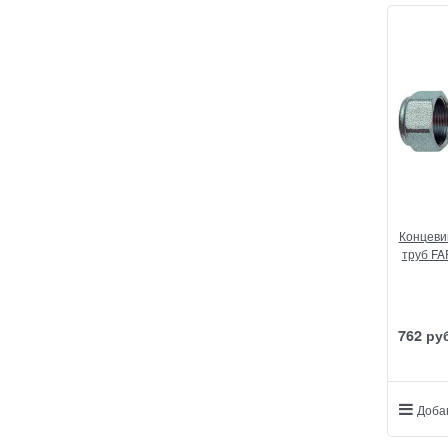
Концеви
труб FA
762
 ру
Доба