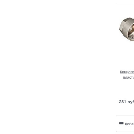
Концовк
пласти
231
 ру
Доба