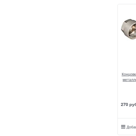
Концовк
металл
270
 ру
Доба