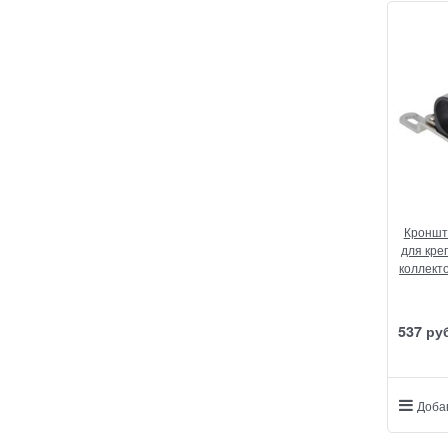
Кронште
для кре
коллекто
537
 ру
Доба