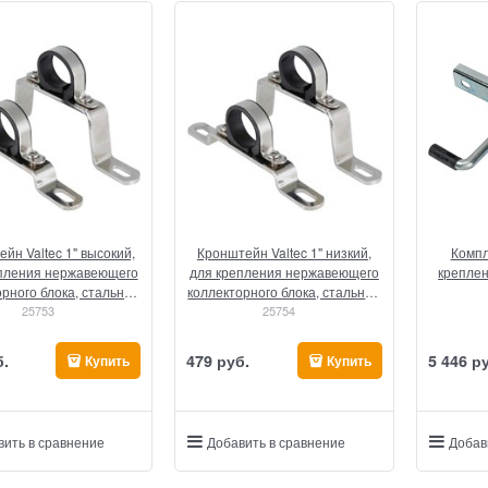
йн Valtec 1" высокий,
Кронштейн Valtec 1" низкий,
Компл
пления нержавеющего
для крепления нержавеющего
креплен
рного блока, стальной
коллекторного блока, стальной
25753
(1 шт)
25754
(1 шт)
б.
479
 руб.
5 446
 р
Купить
Купить
вить в сравнение
Добавить в сравнение
Добав