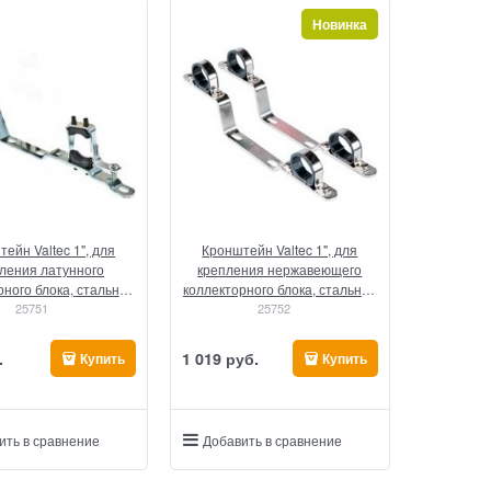
Новинка
ейн Valtec 1", для
Кронштейн Valtec 1", для
ления латунного
крепления нержавеющего
рного блока, стальной
коллекторного блока, стальной
25751
(1 шт)
25752
(2 шт)
.
1 019
 руб.
Купить
Купить
ить в сравнение
Добавить в сравнение