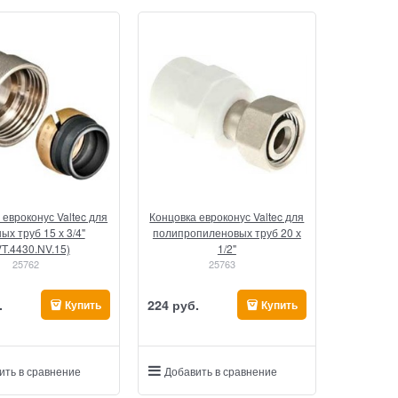
 евроконус Valtec для
Концовка евроконус Valtec для
ых труб 15 х 3/4"
полипропиленовых труб 20 х
VT.4430.NV.15)
1/2"
25762
25763
.
224
 руб.
Купить
Купить
ить в сравнение
Добавить в сравнение