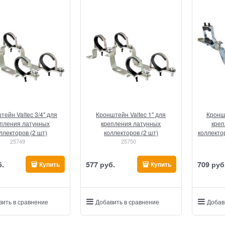
тейн Valtec 3/4" для
Кронштейн Valtec 1" для
Кроншт
пления латунных
крепления латунных
креп
ллекторов (2 шт)
коллекторов (2 шт)
коллекто
25749
25750
б.
577
 руб.
709
 руб
Купить
Купить
вить в сравнение
Добавить в сравнение
Добав