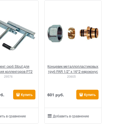
ект скоб Stout для
Концевик металлопластиковых
ия коллекторов Р72
труб FAR 1/2" х 16*2 евроконус
29576
20605
уб.
601
 руб.
Купить
Купить
ить в сравнение
Добавить в сравнение