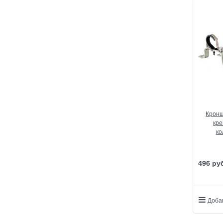
Кронш
кре
ко
496
 ру
Доба