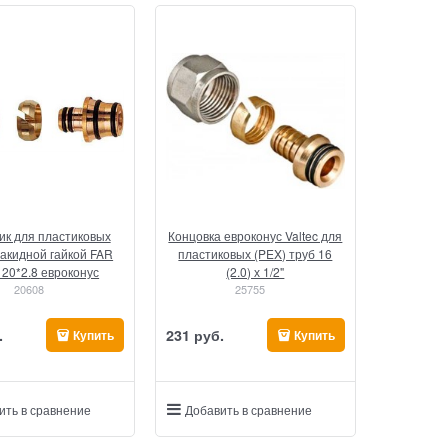
ик для пластиковых
Концовка евроконус Valtec для
накидной гайкой FAR
пластиковых (PEX) труб 16
х 20*2.8 евроконус
(2.0) х 1/2"
20608
25755
.
231
 руб.
Купить
Купить
ить в сравнение
Добавить в сравнение