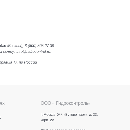
(для Москвы);
8 (800) 505 27 39
почту: info@hidrocontrol.ru.
тправим ТК по России
ях
ООО « Гидроконтроль
»
г. Москва, ЖК «Бутово парк», д. 23,
е
корп. 2А.