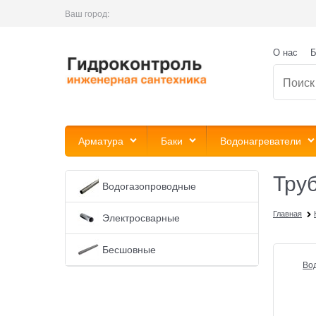
Ваш город:
О нас
Б
Арматура
Баки
Водонагреватели
Тру
Водогазопроводные
Главная
Электросварные
Бесшовные
Во