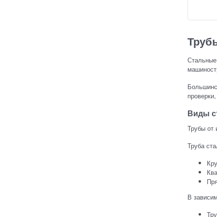
Труб
Стальные 
машиностр
Большинст
проверки,
Виды с
Трубы от 
Труба ста
Кру
Кв
Пр
В зависим
Тру