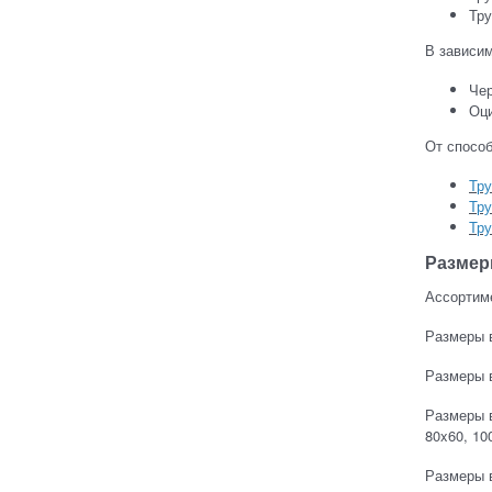
Тру
В зависим
Чер
Оци
От спосо
Тру
Тру
Тру
Размер
Ассортиме
Размеры в
Размеры в
Размеры в
80x60, 10
Размеры в