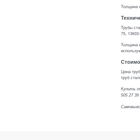
Толщина с
Технич
Трубы ста
75, 13633-86
Толщина с
использую
Стоимо
Цена труб
труб стал
Купить тр
505 27 39
Самовывоз