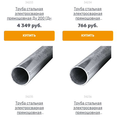
34233
34234
Труба стальная
Труба стальная
электросварная
электросварная
прямошовная Ду 200 (Дн
прямошовная
219,0х6,0) ГОСТ 10704-91
оцинкованная Ду 50 (Дн
4 349
 руб.
766
 руб.
ТМК
57,0х3,0) ГОСТ 10704-91 ТМК
КУПИТЬ
КУПИТЬ
34235
34236
Труба стальная
Труба стальная
электросварная
электросварная
прямошовная
прямошовная