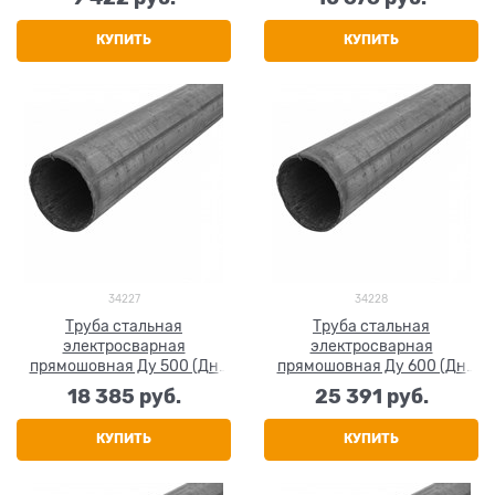
ВМЗ
ВМЗ
КУПИТЬ
КУПИТЬ
34227
34228
Труба стальная
Труба стальная
электросварная
электросварная
прямошовная Ду 500 (Дн
прямошовная Ду 600 (Дн
530,0х8,0) ГОСТ 10704-91
630,0х8,0) ГОСТ 10704-91
18 385
 руб.
25 391
 руб.
ВМЗ
ВМЗ
КУПИТЬ
КУПИТЬ