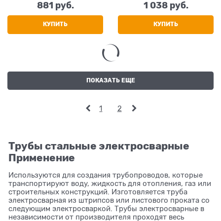
оцинкованная Ду 50 (Дн
оцинкованная Ду 65 (Дн
881
 руб.
1 038
 руб.
57,0х3,5) ГОСТ 10704-91 ТМК
76,0х3,0) ГОСТ 10704-91 ТМК
КУПИТЬ
КУПИТЬ
ПОКАЗАТЬ ЕЩЕ
1
2
Трубы стальные электросварные
Применение
Используются для создания трубопроводов, которые
транспортируют воду, жидкость для отопления, газ или
строительных конструкций. Изготовляется труба
электросварная из штрипсов или листового проката со
следующим электросваркой. Трубы электросварные в
независимости от производителя проходят весь