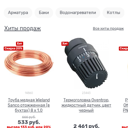
Арматура
Баки
Водонагреватели
Котлы
Хиты продаж
Все хиты продаж
Хит
Хит
Скидка 20%
Скид
14860
23443
Труба медная Wieland
Термоголовка Oventrop,
Р
Sanco отожженная (в
жидкостный датчик, цвет
Of
бухтах) 8 x 1.0
черный
PN
666
 руб.
533
 руб.
2 461
 руб.
выгода
133 руб.
или
20%
вы