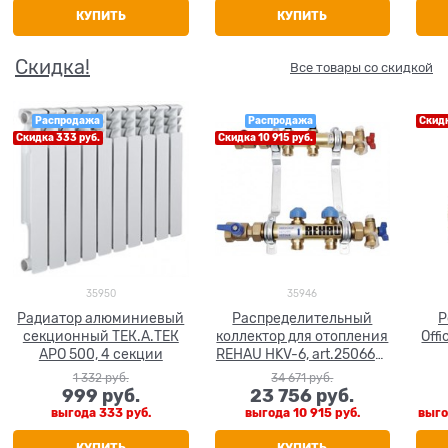
КУПИТЬ
КУПИТЬ
Скидка!
Все товары со скидкой
Распродажа
Распродажа
Скид
Скидка 333 руб.
Скидка 10 915 руб.
35950
35946
Радиатор алюминиевый
Распределительный
Р
секционный ТЕК.А.ТЕК
коллектор для отопления
Offi
АРО 500, 4 секции
REHAU HKV-6, art.250667-
002
1 332
 руб.
34 671
 руб.
999
 руб.
23 756
 руб.
выгода
333 руб.
выгода
10 915 руб.
выг