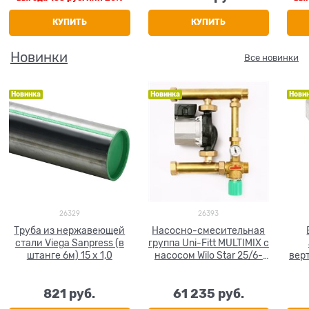
КУПИТЬ
КУПИТЬ
Новинки
Все новинки
Новинка
Новинка
Нови
26329
26393
Труба из нержавеющей
Насосно-смесительная
стали Viega Sanpress (в
группа Uni-Fitt MULTIMIX с
штанге 6м) 15 x 1,0
насосом Wilo Star 25/6-
верт
130
821
 руб.
61 235
 руб.