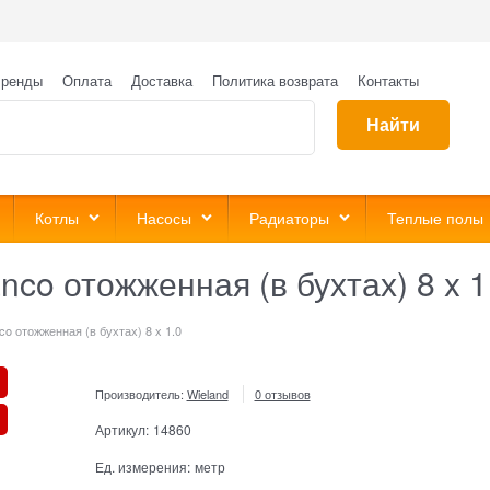
ренды
Оплата
Доставка
Политика возврата
Контакты
Найти
Котлы
Насосы
Радиаторы
Теплые полы
co отожженная (в бухтах) 8 x 1
o отожженная (в бухтах) 8 x 1.0
Производитель:
Wieland
0 отзывов
Артикул:
14860
Ед. измерения:
метр