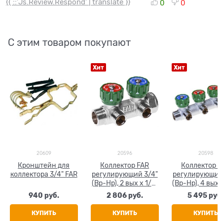
{{ ::'Js.Review.Respond' | translate }}
0
0
С этим товаром покупают
Хит
Хит
20609
20596
20598
Кронштейн для
Коллектор FAR
Коллектор 
коллектора 3/4" FAR
регулирующий 3/4"
регулирующий
(Вр-Нр), 2 вых x 1/2"
(Вр-Нр), 4 вых 
НР, под прокладку
НР, под прок
940
 руб.
2 806
 руб.
5 495
 руб
КУПИТЬ
КУПИТЬ
КУПИТЬ