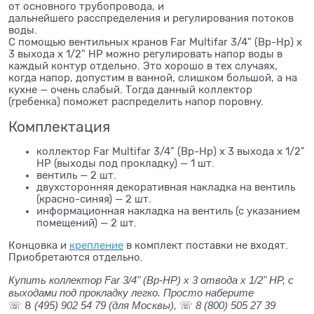
от основного трубопровода, и
дальнейшего расспределения и регулирования потоков
воды.
С помощью вентильных кранов Far Multifar 3/4" (Вр-Нр) х
3 выхода х 1/2" НР можно регулировать напор воды в
каждый контур отдельно. Это хорошо в тех случаях,
когда напор, допустим в ванной, слишком большой, а на
кухне — очень слабый. Тогда данный коллектор
(гребенка) поможет распределить напор поровну.
Комплектация
коллектор Far Multifar 3/4" (Вр-Нр) х 3 выхода х 1/2"
НР (выходы под прокладку) — 1 шт.
вентиль — 2 шт.
двухсторонняя декоративная накладка на вентиль
(красно-синяя) — 2 шт.
информационная накладка на вентиль (с указанием
помещений) — 2 шт.
Концовка и
крепление
в комплект поставки не входят.
Приобретаются отдельно.
Купить коллектор Far 3/4" (Вр-НР) х 3 отвода х 1/2" НР, с
выходами под прокладку легко. Просто наберите
(495) 902 54 79
(для Москвы),
8 (800) 505 27 39
☏ 8
☏