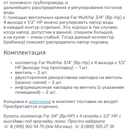
от основного трубопровода, и
дальнейшего расспределения и регулирования потоков
воды.
С помощью вентильных кранов Far Multifar 3/4" (Вр-Нр) х
4 выхода х 1/2" НР можно регулировать напор воды
в каждый контур отдельно. Это хорошо в тех случаях,
когда напор, допустим в ванной, слишком большой,
а на кухне — очень слабый. Тогда данный коллектор
(гребенка) поможет распределить напор поровну.
Комплектация
коллектор Far Multifar 3/4" (Вр-Нр) х 4 выхода х 1/2"
НР (выходы под прокладку) — 1 шт.
вентиль — 2 шт.
двухсторонняя декоративная накладка на вентиль
(красно-синяя) — 2 шт.
информационная накладка на вентиль (с указанием
помещений) — 2 шт.
Концовка и
крепление
в комплект поставки не входят.
Приобретаются отдельно.
Купить коллектор Far 3/4" (Вр-НР) х 4 отвода х 1/2" НР, с
выходами под прокладку легко. Просто наберите
(495) 902 54 79
(для Москвы),
8 (800) 505 27 39
☏ 8
☏