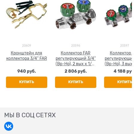
20609
20596
20597
Кронштейн для
Коллектор FAR
Коллектор 
коллектора 3/4" FAR
регулирующий 3/4"
регулирующий
(Вр-Нр), 2 вых x 1/2"
(Вр-Нр), 3 вых 
НР, под прокладку
НР, под прок
940
 руб.
2 806
 руб.
4 188
 руб
КУПИТЬ
КУПИТЬ
КУПИТЬ
МЫ В СОЦ СЕТЯХ