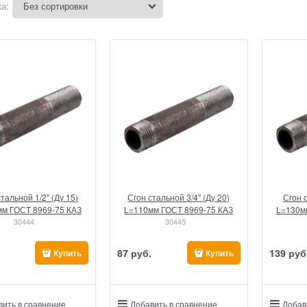
а:
тальной 1/2" (Ду 15)
Сгон стальной 3/4" (Ду 20)
Сгон с
м ГОСТ 8969-75 КАЗ
L=110мм ГОСТ 8969-75 КАЗ
L=130м
30444
30445
87
 руб.
139
 руб
Купить
Купить
вить в сравнение
Добавить в сравнение
Добав