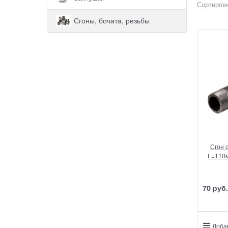
Сортировк
Сгоны, бочата, резьбы
Сгон с
L=110м
70
 руб.
Доба