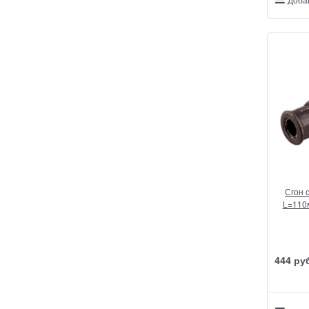
Сгон с
L=110
444
 ру