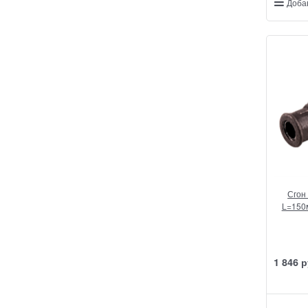
Доба
Сгон 
L=150
1 846
 р