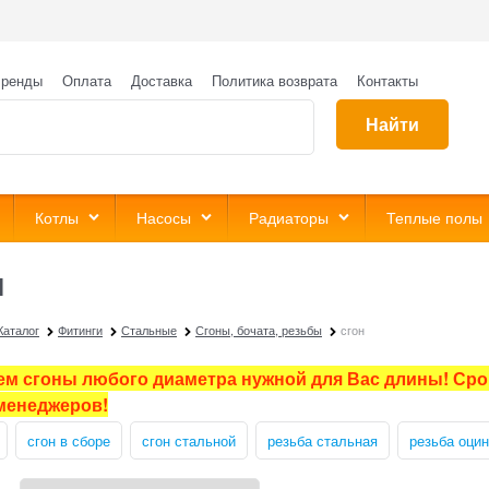
ренды
Оплата
Доставка
Политика возврата
Контакты
Найти
Котлы
Насосы
Радиаторы
Теплые полы
н
Каталог
Фитинги
Стальные
Сгоны, бочата, резьбы
сгон
ем сгоны любого диаметра нужной для Вас длины! Срок
менеджеров!
сгон в сборе
сгон стальной
резьба стальная
резьба оци