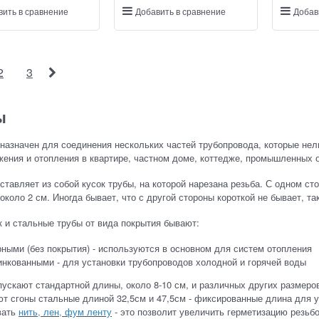
вить в сравнение
Добавить в сравнение
Добав
2
3
ы
назначен для соединения нескольких частей трубопровода, которые нел
ения и отопления в квартире, частном доме, коттедже, промышленных 
ставляет из собой кусок трубы, на которой нарезана резьба. С одном ст
 около 2 см. Иногда бывает, что с другой стороны короткой не бывает, т
к и стальные трубы от вида покрытия бывают:
ными (без покрытия) - используются в основном для систем отопления
нкованными - для установки трубопроводов холодной и горячей воды
ускают стандартной длины, около 8-10 см, и различных других размеро
т сгоны стальные длиной 32,5см и 47,5см - фиксированные длина для 
вать
нить, лен, фум ленту
- это позволит увеличить герметизацию резьб