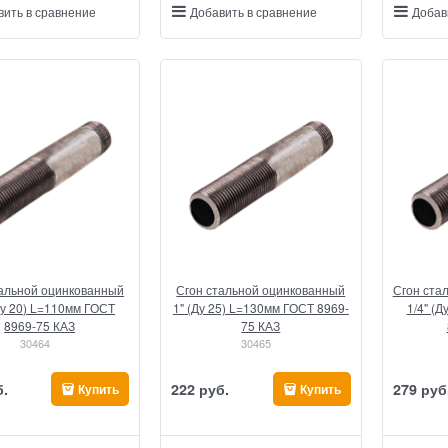
вить в сравнение
Добавить в сравнение
Добав
тальной оцинкованный
Сгон стальной оцинкованный
Сгон ста
(Ду 20) L=110мм ГОСТ
1" (Ду 25) L=130мм ГОСТ 8969-
1/4" (
8969-75 КАЗ
75 КАЗ
30464
30465
б.
222
 руб.
279
 руб
Купить
Купить