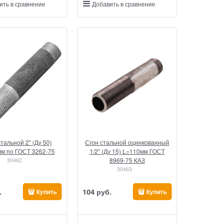
ить в сравнение
Добавить в сравнение
тальной 2" (Ду 50)
Сгон стальной оцинкованный
м по ГОСТ 3262-75
1/2" (Ду 15) L=110мм ГОСТ
30462
8969-75 КАЗ
30463
.
104
 руб.
Купить
Купить