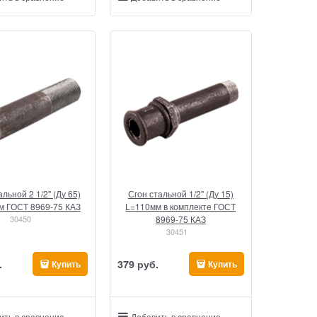
альной 2 1/2" (Ду 65)
Сгон стальной 1/2" (Ду 15)
м ГОСТ 8969-75 КАЗ
L=110мм в комплекте ГОСТ
30450
8969-75 КАЗ
30451
.
379
 руб.
Купить
Купить
ить в сравнение
Добавить в сравнение