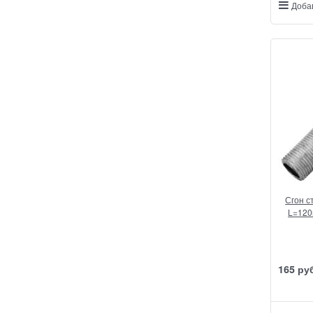
Доба
Сгон ст
L=120
165
 ру