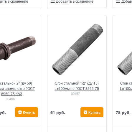
вить в сравнение
Добавить в сравнение
Добав
стальной 2" (Ду 50)
Сгон стальной 1/2" (Ду 15)
Сгон ст
мм в комплекте ГОСТ
L=100мм по ГОСТ 3262-75
L=100м
8969-75 КАЗ
30457
30456
уб.
61
 руб.
78
 руб.
Купить
Купить