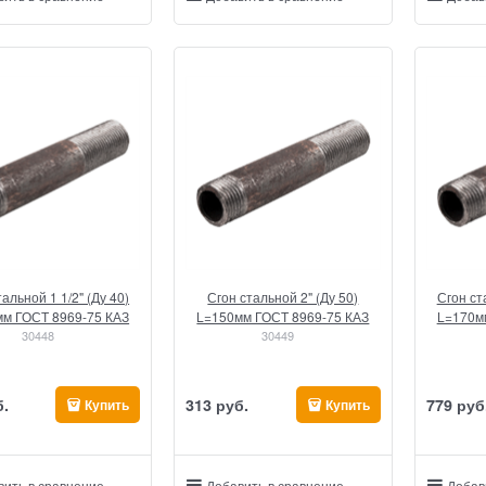
альной 1 1/2" (Ду 40)
Сгон стальной 2" (Ду 50)
Сгон ст
м ГОСТ 8969-75 КАЗ
L=150мм ГОСТ 8969-75 КАЗ
L=170м
30448
30449
б.
313
 руб.
779
 руб
Купить
Купить
вить в сравнение
Добавить в сравнение
Добав