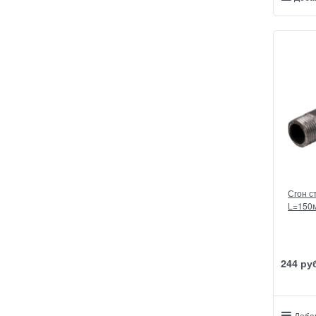
Сгон ст
L=150м
244
 ру
Доба