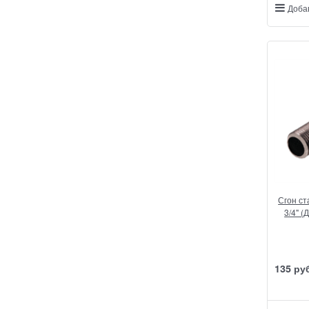
Доба
Сгон с
3/4" 
135
 ру