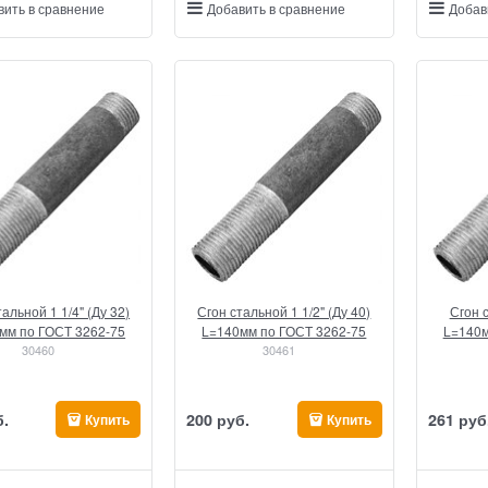
вить в сравнение
Добавить в сравнение
Добав
альной 1 1/4" (Ду 32)
Сгон стальной 1 1/2" (Ду 40)
Сгон с
мм по ГОСТ 3262-75
L=140мм по ГОСТ 3262-75
L=140м
30460
30461
б.
200
 руб.
261
 руб
Купить
Купить