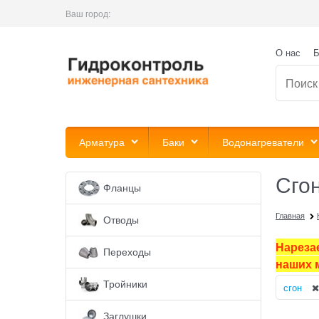
Ваш город:
О нас
Б
Арматура
Баки
Водонагреватели
Сго
Фланцы
Главная
Отводы
Нареза
Переходы
наших 
Тройники
сгон
Заглушки