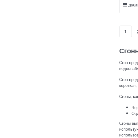
Доба
1
Сгон
Сгон пред
водоснабж
Сгон пред
короткая,
Сгоны, ка
Чер
Оци
Сгоны вып
использую
использо