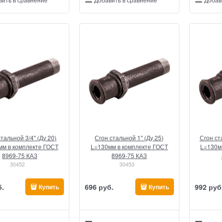
тальной 3/4" (Ду 20)
Сгон стальной 1" (Ду 25)
Сгон ст
мм в комплекте ГОСТ
L=130мм в комплекте ГОСТ
L=130м
8969-75 КАЗ
8969-75 КАЗ
30452
30453
б.
696
 руб.
992
 руб
Купить
Купить