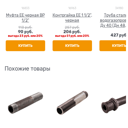
16833
16963
34180
Муфта ЕЕ черная ВР
Контргайка ЕЕ 1 1/2",
Труба сталь
1/2"
черная
водогазопров
Ду 40 (Дн 48,0
113
 руб.
257
 руб.
ГОСТ 3262-75
90
 руб.
206
 руб.
427
 руб.
выгода
23 руб.
или
20%
выгода
51 руб.
или
20%
КУПИТЬ
КУПИТЬ
КУПИТЬ
Похожие товары