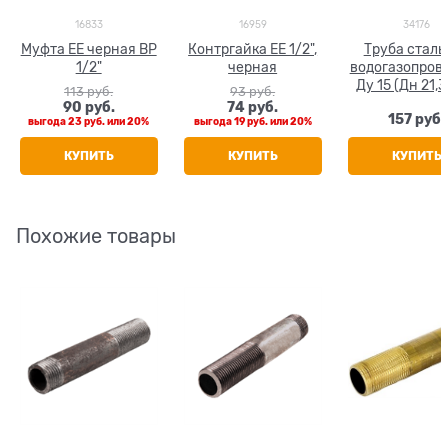
16833
16959
34176
Муфта ЕЕ черная ВР
Контргайка ЕЕ 1/2",
Труба сталь
1/2"
черная
водогазопров
Ду 15 (Дн 21,3
113
 руб.
93
 руб.
ГОСТ 3262-75
90
 руб.
74
 руб.
157
 руб.
выгода
23 руб.
или
20%
выгода
19 руб.
или
20%
КУПИТЬ
КУПИТЬ
КУПИТЬ
Похожие товары