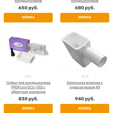
кондиционеров
кондиционеров
650
 руб.
680
 руб.
КУПИТЬ
КУПИТЬ
36577
36578
Сифон для кондиционера
Капельная воронка с
PROFcool SCU-032 с
гидрозатвором KV
обратным клапаном
830
 руб.
940
 руб.
КУПИТЬ
КУПИТЬ