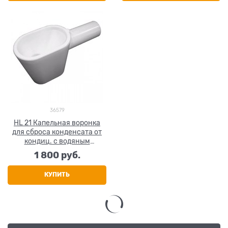
36579
HL 21 Капельная воронка
для сброса конденсата от
кондиц. с водяным
затвором 60 мм,Q=0,17л/
1 800
 руб.
с,DN 32
КУПИТЬ