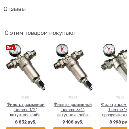
Отзывы
С этим товаром покупают
Хит
15252
15253
15256
Фильтр промывной
Фильтр промывной
Фильтр пром
Tiemme 1/2",
Tiemme 3/4",
Tiemme 1/2
латунная колба,
латунная колба,
прозрачная к
манометр, сгоны
манометр, сгоны
манометр, с
8 832
 руб.
9 108
 руб.
8 998
 руб