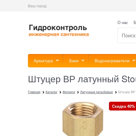
Ваш город:
О нас
Б
Арматура
Баки
Водонагреватели
Штуцер ВР латунный Stout
Главная
Каталог
Фитинги
Латунные резьбовые
Штуцер ВР л
Скидка 40%