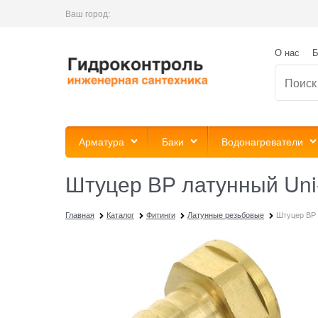
Ваш город:
О нас
Б
Арматура
Баки
Водонагреватели
Штуцер ВР латунный Uni-F
Главная
Каталог
Фитинги
Латунные резьбовые
Штуцер ВР л