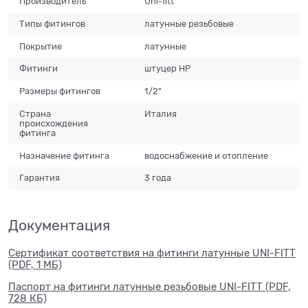
Производитель
Uni-fitt
Типы фитингов
латунные резьбовые
Покрытие
латунные
Фитинги
штуцер НР
Размеры фитингов
1/2"
Страна
Италия
происхождения
фитинга
Назначение фитинга
водоснабжение и отопление
Гарантия
3 года
Документация
Сертификат соответствия на фитинги латунные UNI-FITT
(PDF, 1 МБ)
Паспорт на фитинги латунные резьбовые UNI-FITT (PDF,
728 КБ)