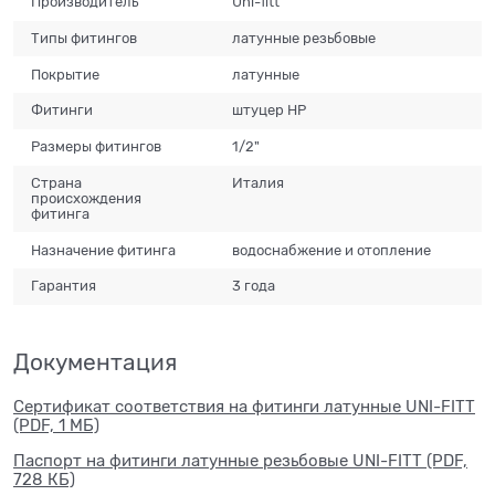
Производитель
Uni-fitt
Типы фитингов
латунные резьбовые
Покрытие
латунные
Фитинги
штуцер НР
Размеры фитингов
1/2"
Страна
Италия
происхождения
фитинга
Назначение фитинга
водоснабжение и отопление
Гарантия
3 года
Документация
Сертификат соответствия на фитинги латунные UNI-FITT
(PDF, 1 МБ)
Паспорт на фитинги латунные резьбовые UNI-FITT (PDF,
728 КБ)