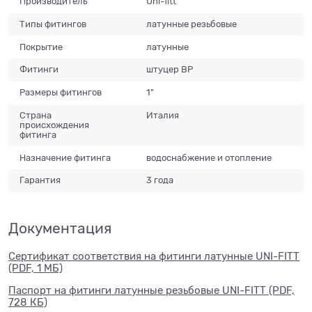
Производитель
Uni-fitt
Типы фитингов
латунные резьбовые
Покрытие
латунные
Фитинги
штуцер ВР
Размеры фитингов
1"
Страна
Италия
происхождения
фитинга
Назначение фитинга
водоснабжение и отопление
Гарантия
3 года
Документация
Сертификат соответствия на фитинги латунные UNI-FITT
(PDF, 1 МБ)
Паспорт на фитинги латунные резьбовые UNI-FITT (PDF,
728 КБ)