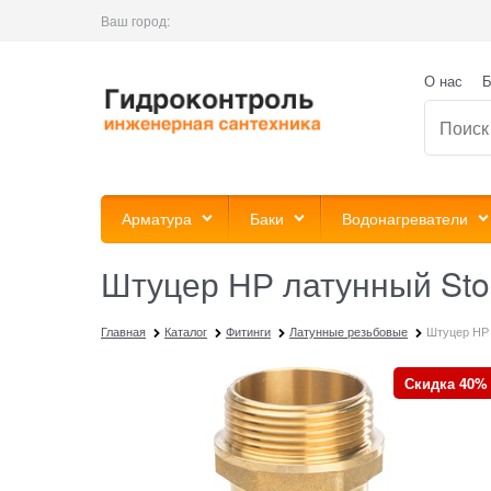
Ваш город:
О нас
Б
Арматура
Баки
Водонагреватели
Штуцер НР латунный Stout
Главная
Каталог
Фитинги
Латунные резьбовые
Штуцер НР л
Скидка 40%