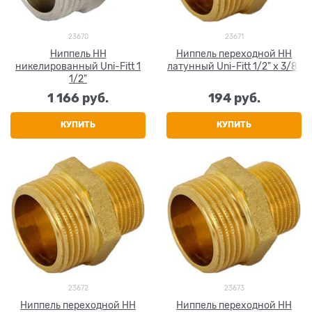
23670
23671
Ниппель НН
Ниппель переходной НН
никелированный Uni-Fitt 1
латунный Uni-Fitt 1/2" x 3/8"
1/2"
1 166
 руб.
194
 руб.
КУПИТЬ
КУПИТЬ
23672
23673
Ниппель переходной НН
Ниппель переходной НН