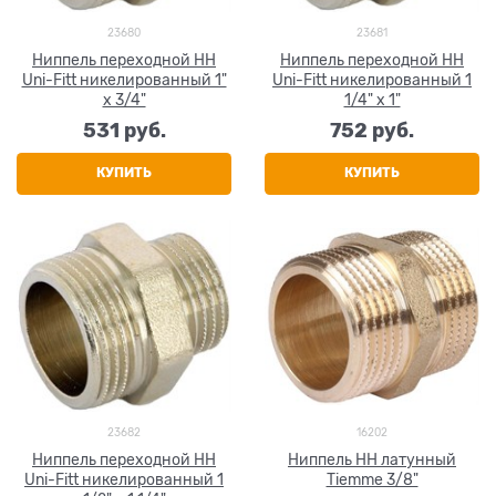
23680
23681
Ниппель переходной НН
Ниппель переходной НН
Uni-Fitt никелированный 1"
Uni-Fitt никелированный 1
x 3/4"
1/4" x 1"
531
 руб.
752
 руб.
КУПИТЬ
КУПИТЬ
23682
16202
Ниппель переходной НН
Ниппель НН латунный
Uni-Fitt никелированный 1
Tiemme 3/8"