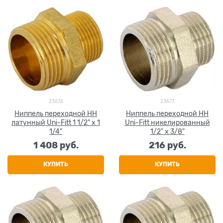
23676
23677
Ниппель переходной НН
Ниппель переходной НН
латунный Uni-Fitt 1 1/2" x 1
Uni-Fitt никелированный
1/4"
1/2" x 3/8"
1 408
 руб.
216
 руб.
КУПИТЬ
КУПИТЬ