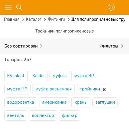
Главная
Каталог
Фитинги
Для полипропиленовых труб
Тройники полипропиленовые
Без сортировки
Фильтры
Товаров: 357
FV-plast
Kalde.
муфты
муфта ВР
муфта НР
муфта разъемная
тройники
водорозетка
американка
краны
заглушки
вентиль
коллектор
фильтр