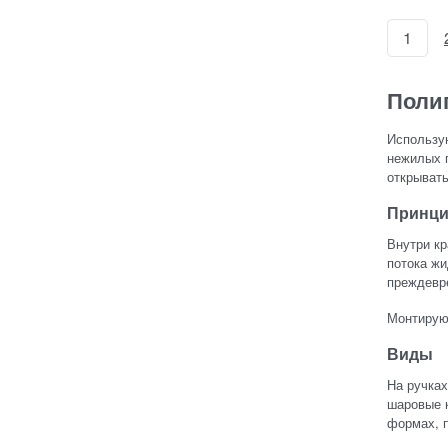
1
Поли
Использу
нежилых п
открывать
Принци
Внутри кр
потока жи
преждевр
Монтирую
Виды
На ручках
шаровые к
формах, 