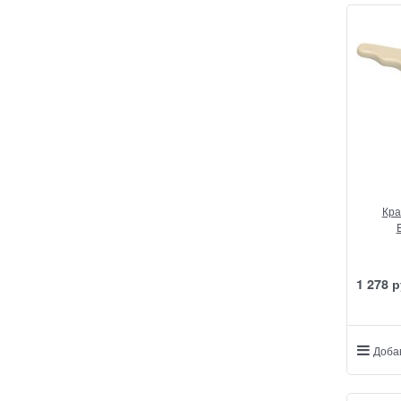
Кра
1 278
 р
Доба