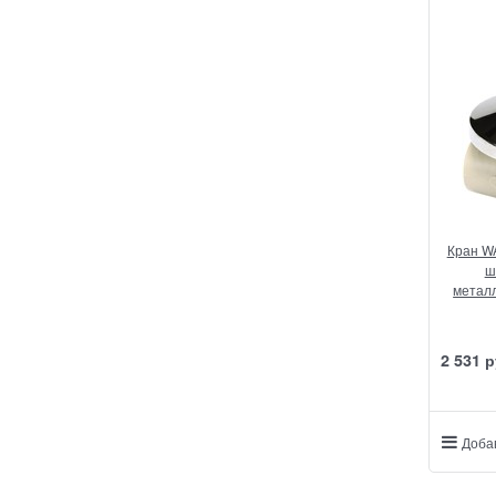
Кран W
ш
метал
2 531
 р
Доба