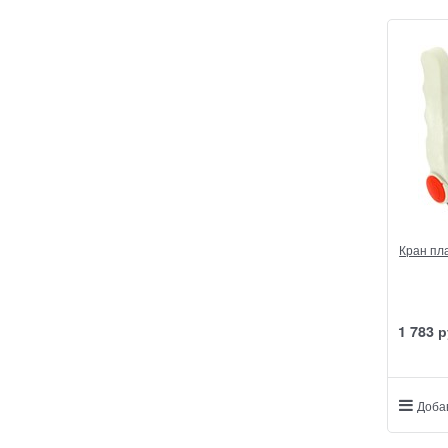
Кран пл
1 783
 р
Доба