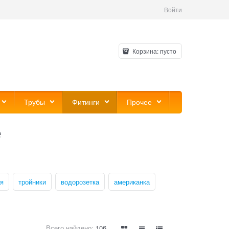
Войти
Корзина:
пусто
Трубы
Фитинги
Прочее
е
я
тройники
водорозетка
американка
Всего найдено:
106