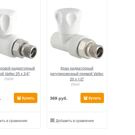
аровой радиаторный
Кран радиаторный
й Valtec 25 x 3/4"
регулировочный прямой Valtec
25639
20 x 1/2"
25640
.
369
 руб.
Купить
Купить
ить в сравнение
Добавить в сравнение