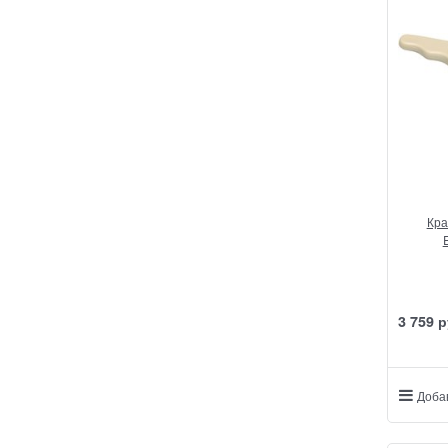
Кра
3 759
 р
Доба