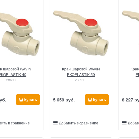
н шаровой WAVIN
Кран шаровой WAVIN
Кра
EKOPLASTIK 40
EKOPLASTIK 50
E
28690
28691
уб.
5 659
 руб.
8 227
 р
Купить
Купить
вить в сравнение
Добавить в сравнение
Добав