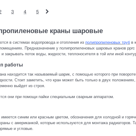
2
3
4
5
пропиленовые краны шаровые
ются в системах водопровода и отопления из
полипропиленовых труб
в к
омещениях. Предназначение у полипропиленовых шаровых кранов pprc т
 и закрывать поток воды, жидкости, теплоносителя в той или иной конту
п работы
ана находится так называемый шарик, с помощью которого при повороте 
дкости. Стоит заметить, что кран может быть только в двух положениях
еменно выйдет из строя.
тся они при помощи пайки специальным сварным аппаратом.
 имеется синим или красным цветом, обозначения для холодной и горяч
раны с американкой, которые используются для монтажа радиаторов. Т
прямые и угловые.