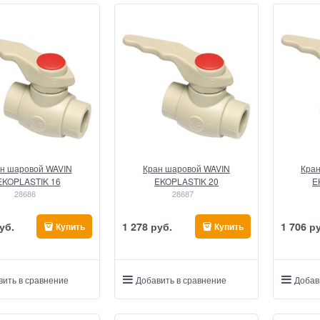
н шаровой WAVIN
Кран шаровой WAVIN
Кра
EKOPLASTIK 16
EKOPLASTIK 20
E
28686
28687
уб.
1 278
 руб.
1 706
 р
Купить
Купить
вить в сравнение
Добавить в сравнение
Добав