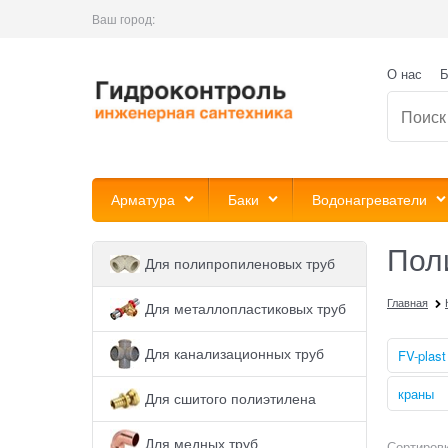
Ваш город:
О нас
Б
Арматура
Баки
Водонагреватели
Пол
Для полипропиленовых труб
Главная
Для металлопластиковых труб
Для канализационных труб
FV-plast
краны
Для сшитого полиэтилена
Для медных труб
Сортировк