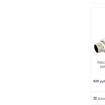
Кран 
рад
829
 ру
Доба