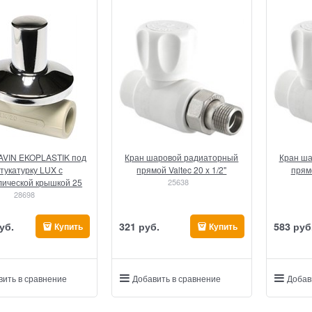
AVIN EKOPLASTIK под
Кран шаровой радиаторный
Кран ш
тукатурку LUX с
прямой Valtec 20 x 1/2"
прямо
лической крышкой 25
25638
28698
уб.
321
 руб.
583
 руб
Купить
Купить
вить в сравнение
Добавить в сравнение
Добав