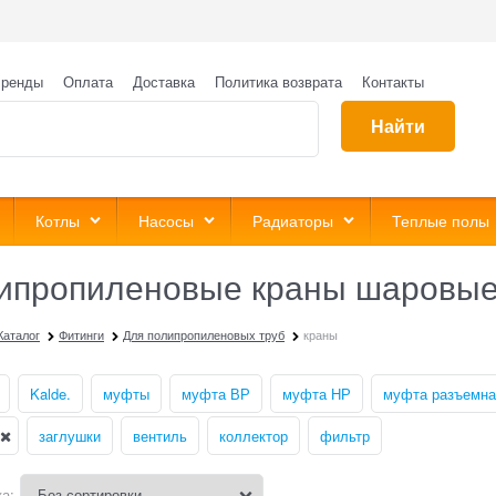
ренды
Оплата
Доставка
Политика возврата
Контакты
Найти
Котлы
Насосы
Радиаторы
Теплые полы
ипропиленовые краны шаровы
Каталог
Фитинги
Для полипропиленовых труб
краны
Kalde.
муфты
муфта ВР
муфта НР
муфта разъемна
заглушки
вентиль
коллектор
фильтр
а: