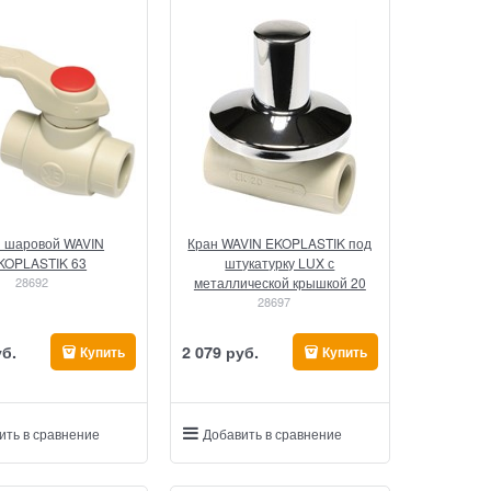
н шаровой WAVIN
Кран WAVIN EKOPLASTIK под
KOPLASTIK 63
штукатурку LUX с
28692
металлической крышкой 20
28697
уб.
2 079
 руб.
Купить
Купить
ить в сравнение
Добавить в сравнение