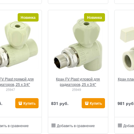
Новинка
Новинка
FV Plast прямой для
Кран FV Plast угловой для
Кран пла
иаторов, 25 х 3/4"
радиаторов, 25 х 3/4"
25947
25949
б.
831
 руб.
981
 руб
Купить
Купить
вить в сравнение
Добавить в сравнение
Добав