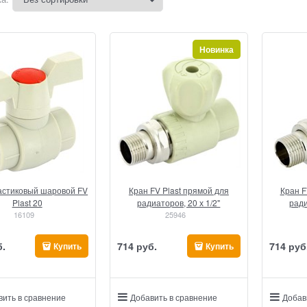
Новинка
астиковый шаровой FV
Кран FV Plast прямой для
Кран F
Plast 20
радиаторов, 20 х 1/2"
ради
16109
25946
б.
714
 руб.
714
 руб
Купить
Купить
вить в сравнение
Добавить в сравнение
Добав