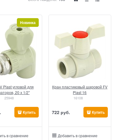
Новинка
V Plast угловой для
Кран пластиковый шаровой FV
аторов, 20 х 1/2"
Plast 16
25948
16108
.
722
 руб.
Купить
Купить
ить в сравнение
Добавить в сравнение