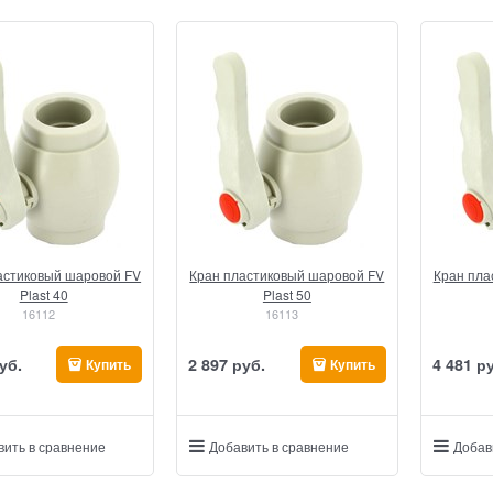
астиковый шаровой FV
Кран пластиковый шаровой FV
Кран пла
Plast 40
Plast 50
16112
16113
уб.
2 897
 руб.
4 481
 р
Купить
Купить
вить в сравнение
Добавить в сравнение
Добав