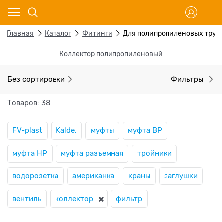
Главная
Каталог
Фитинги
Для полипропиленовых труб
Коллектор полипропиленовый
Без сортировки
Фильтры
Товаров: 38
FV-plast
Kalde.
муфты
муфта ВР
муфта НР
муфта разъемная
тройники
водорозетка
американка
краны
заглушки
вентиль
коллектор
фильтр