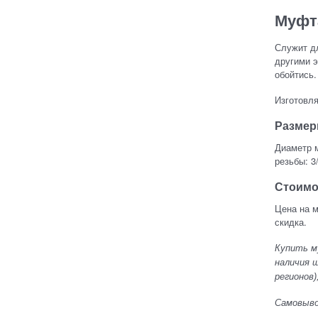
Муфт
Служит дл
другими э
обойтись.
Изготовля
Разме
Диаметр м
резьбы: 3/8
Стоимо
Цена на 
скидка.
Купить м
наличия ш
регионов)
Самовывоз