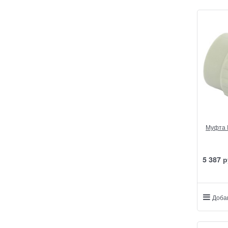
Муфта F
5 387
 р
Доба