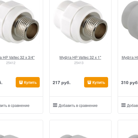
 НР Valtec 32 x 3/4"
Муфта НР Valtec 32 x 1"
Муфта НР
25412
25413
б.
217
 руб.
310
 руб
Купить
Купить
вить в сравнение
Добавить в сравнение
Добав