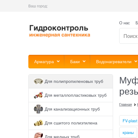
Ваш город:
О нас
Б
Арматура
Баки
Водонагреватели
Муф
Для полипропиленовых труб
рез
Для металлопластиковых труб
Главная
Для канализационных труб
FV-plast
Для сшитого полиэтилена
краны
Для медных труб