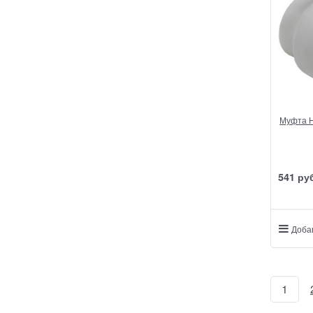
Муфта Н
541
 ру
Доба
1