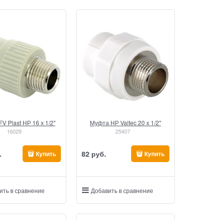
V Plast НР 16 х 1/2"
Муфта НР Valtec 20 x 1/2"
16029
25407
.
82
 руб.
Купить
Купить
ить в сравнение
Добавить в сравнение