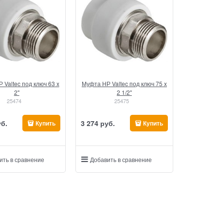
 Valtec под ключ 63 x
Муфта НР Valtec под ключ 75 x
2"
2 1/2"
25474
25475
уб.
3 274
 руб.
Купить
Купить
ить в сравнение
Добавить в сравнение