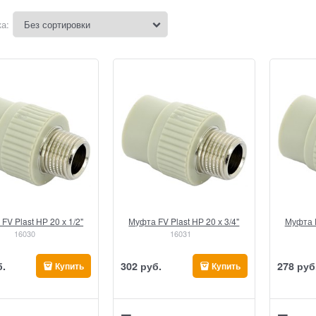
а:
FV Plast НР 20 х 1/2"
Муфта FV Plast НР 20 х 3/4"
Муфта F
16030
16031
б.
302
 руб.
278
 руб
Купить
Купить