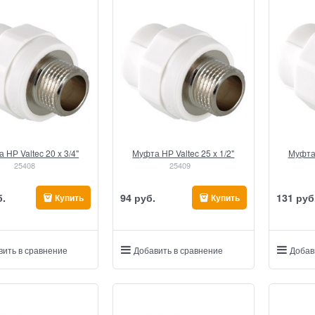
 НР Valtec 20 x 3/4"
Муфта НР Valtec 25 x 1/2"
Муфта 
25408
25409
б.
94
 руб.
131
 руб
Купить
Купить
вить в сравнение
Добавить в сравнение
Добав