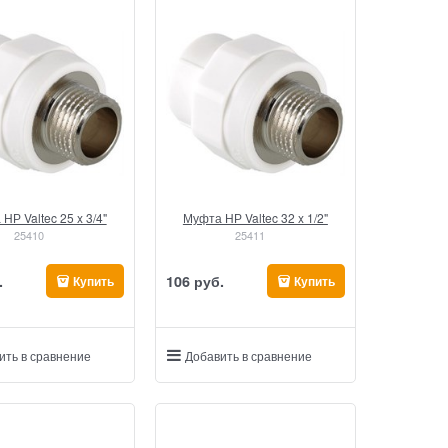
НР Valtec 25 x 3/4"
Муфта НР Valtec 32 x 1/2"
25410
25411
.
106
 руб.
Купить
Купить
ить в сравнение
Добавить в сравнение