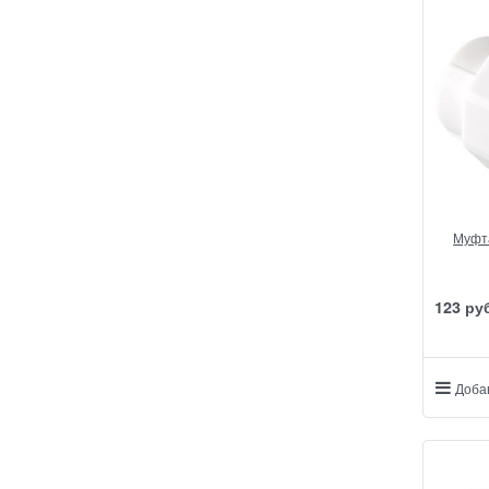
Муфта
123
 ру
Доба