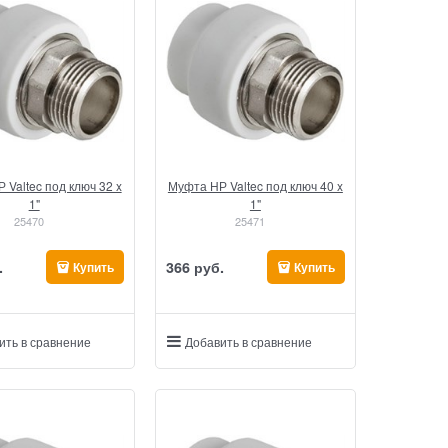
 Valtec под ключ 32 x
Муфта НР Valtec под ключ 40 x
1"
1"
25470
25471
.
366
 руб.
Купить
Купить
ить в сравнение
Добавить в сравнение