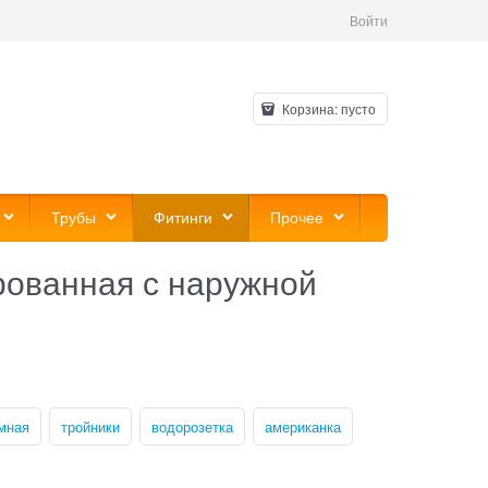
Войти
Корзина:
пусто
Трубы
Фитинги
Прочее
ованная с наружной
мная
тройники
водорозетка
американка