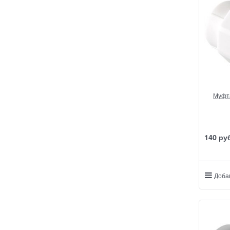
Муфта
140
 ру
Доба