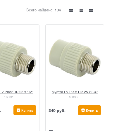
Всего найдено:
104
V Plast НР 25 х 1/2"
Муфта FV Plast НР 25 х 3/4"
16032
16033
.
340
 руб.
Купить
Купить