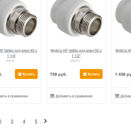
Р Valtec под ключ 40 x
Муфта НР Valtec под ключ 50 x
Муфта НР
1 1/4"
1 1/2"
25472
25473
б.
739
 руб.
1 438
 р
Купить
Купить
вить в сравнение
Добавить в сравнение
Добав
2
3
4
5