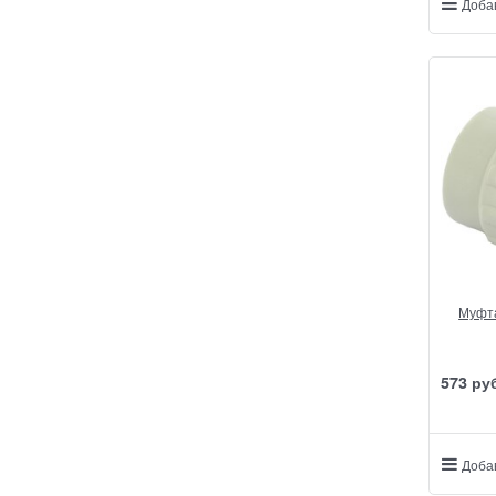
Доба
Муфта
573
 ру
Доба