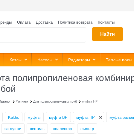
ренды
Оплата
Доставка
Политика возврата
Контакты
Найти
Котлы
Насосы
Радиаторы
Теплые полы
та полипропиленовая комбинир
ьбой
Каталог
Фитинги
Для полипропиленовых труб
муфта НР
Kalde.
муфты
муфта ВР
муфта НР
муфта разъе
заглушки
вентиль
коллектор
фильтр