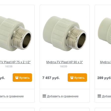
V Plast НР 75 х 2 1/2"
Муфта FV Plast НР 90 х 3"
Муфта F
16038
16039
уб.
7 457
 руб.
289
 руб
Купить
Купить
вить в сравнение
Добавить в сравнение
Добав