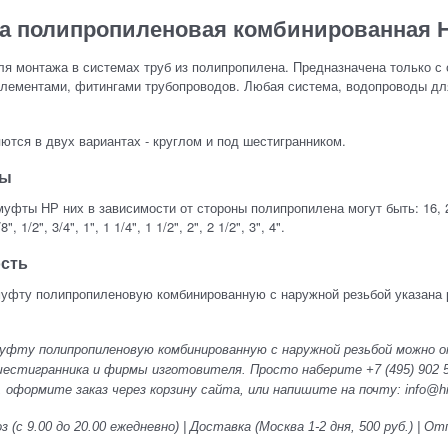
а полипропиленовая комбинированная 
я монтажа в системах труб из полипропилена. Предназначена только с
лементами, фитингами трубопроводов. Любая система, водопроводы для 
ются в двух вариантах - круглом и под шестигранником.
ры
уфты НР них в зависимости от стороны полипропилена могут быть: 16, 20, 
", 1/2", 3/4", 1", 1 1/4", 1 1/2", 2", 2 1/2", 3", 4".
сть
муфту полипропиленовую комбинированную с наружной резьбой указана 
уфту полипропиленовую комбинированную с наружной резьбой можно от
естигранника и фирмы изготовителя. Просто наберите +7 (495) 902 54 
, оформите заказ через корзину сайта, или напишите на почту: info@hidr
 (с 9.00 до 20.00 ежедневно) | Доставка (Москва 1-2 дня, 500 руб.) |