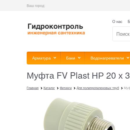
Ваш город:
О нас
Б
Арматура
Баки
Водонагреватели
Муфта FV Plast НР 20 х 3
Главная
Каталог
Фитинги
Для полипропиленовых труб
Муф