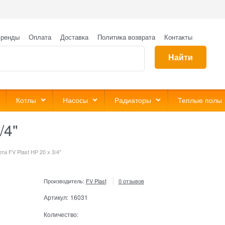
ренды
Оплата
Доставка
Политика возврата
Контакты
Найти
Котлы
Насосы
Радиаторы
Теплые полы
/4"
та FV Plast НР 20 х 3/4"
Производитель:
FV Plast
0 отзывов
Артикул:
16031
Количество: