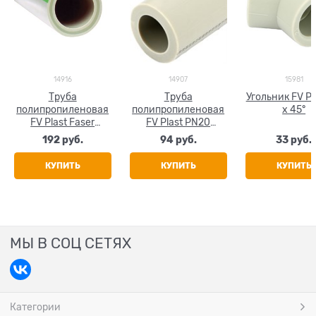
14916
14907
15981
Труба
Труба
Угольник FV Pl
полипропиленовая
полипропиленовая
х 45°
FV Plast Faser
FV Plast PN20
(стекловолокно)
20x3.4
192
 руб.
94
 руб.
33
 руб.
20x3.4
КУПИТЬ
КУПИТЬ
КУПИТЬ
МЫ В СОЦ СЕТЯХ
Категории