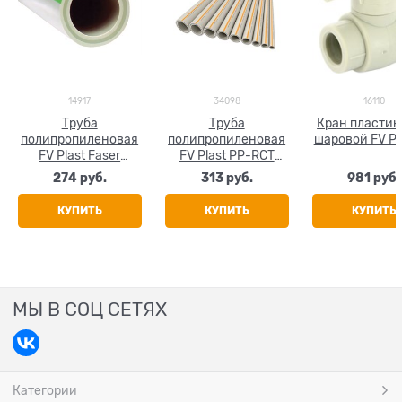
14917
34098
16110
Труба
Труба
Кран пласти
полипропиленовая
полипропиленовая
шаровой FV Pl
FV Plast Faser
FV Plast PP-RCT
(стекловолокно)
FASER HOT
274
 руб.
313
 руб.
981
 руб.
25x4.2
(стекловолокно)
25x3.5
КУПИТЬ
КУПИТЬ
КУПИТЬ
МЫ В СОЦ СЕТЯХ
Категории