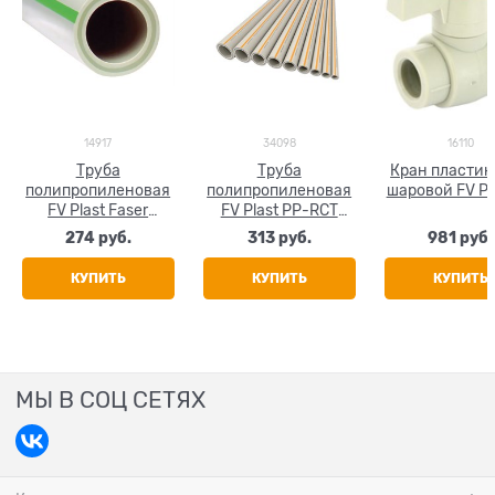
14917
34098
16110
Труба
Труба
Кран пласти
полипропиленовая
полипропиленовая
шаровой FV Pl
FV Plast Faser
FV Plast PP-RCT
(стекловолокно)
FASER HOT
274
 руб.
313
 руб.
981
 руб.
25x4.2
(стекловолокно)
25x3.5
КУПИТЬ
КУПИТЬ
КУПИТЬ
МЫ В СОЦ СЕТЯХ