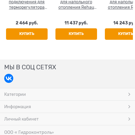
подключения для
для напольного
для напольн
терморегулятора
отопления Rehau
отопления R
Rehau SOLELEC
SOLELEC 160 W/m2,
SOLELEC 160 
S 0.5 м2, 0.5х1 м
S 1 м2, 0.5х
2 464
 руб.
11 437
 руб.
14 243
 ру
КУПИТЬ
КУПИТЬ
КУПИТЬ
МЫ В СОЦ СЕТЯХ
Категории
Информация
Личный кабинет
ООО « Гидроконтроль
»