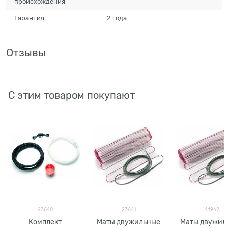
происхождения
Гарантия
2 года
Отзывы
С этим товаром покупают
23640
23641
14962
Комплект
Маты двужильные
Маты двужил