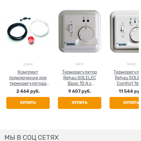
23640
14979
14980
Комплект
Терморегулятор
Терморегул
подключения для
Rehau SOLELEC
Rehau SOLE
терморегулятора
Basic 10 A с
Comfort 16 
Rehau SOLELEC
выносным
функцией та
2 464
 руб.
9 607
 руб.
11 544
 ру
датчиком
с выносн
температуры
датчико
КУПИТЬ
КУПИТЬ
КУПИТЬ
температу
МЫ В СОЦ СЕТЯХ