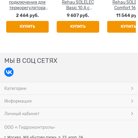
подключения для
Rehau SOLELEC
Rehau SOLE
терморегулятора
Basic 10 A с
Comfort 16 
Rehau SOLELEC
выносным
функцией та
2 464
 руб.
9 607
 руб.
11 544
 ру
датчиком
с выносн
температуры
датчико
КУПИТЬ
КУПИТЬ
КУПИТЬ
температу
МЫ В СОЦ СЕТЯХ
Категории
Информация
Личный кабинет
ООО « Гидроконтроль
»
г. Москва, ЖК «Бутово парк», д. 23, корп. 2А.