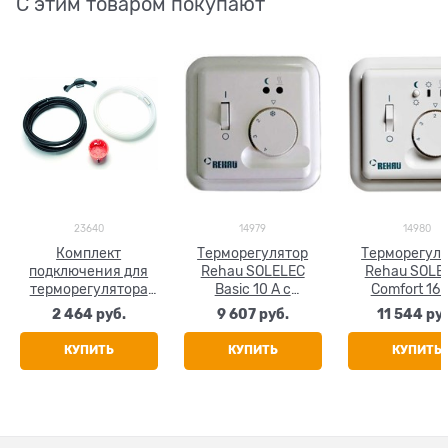
С этим товаром покупают
23640
14979
14980
Комплект
Терморегулятор
Терморегул
подключения для
Rehau SOLELEC
Rehau SOLE
терморегулятора
Basic 10 A с
Comfort 16 
Rehau SOLELEC
выносным
функцией та
2 464
 руб.
9 607
 руб.
11 544
 ру
датчиком
с выносн
температуры
датчико
КУПИТЬ
КУПИТЬ
КУПИТЬ
температу