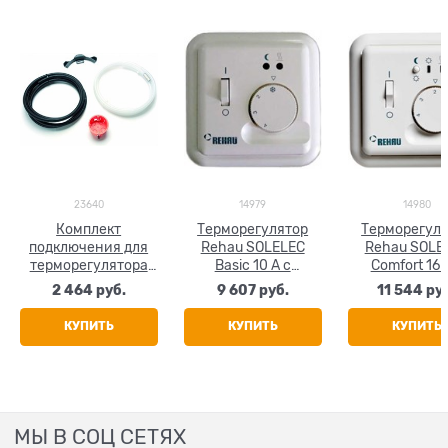
23640
14979
14980
Комплект
Терморегулятор
Терморегул
подключения для
Rehau SOLELEC
Rehau SOLE
терморегулятора
Basic 10 A с
Comfort 16 
Rehau SOLELEC
выносным
функцией та
2 464
 руб.
9 607
 руб.
11 544
 ру
датчиком
с выносн
температуры
датчико
КУПИТЬ
КУПИТЬ
КУПИТЬ
температу
МЫ В СОЦ СЕТЯХ