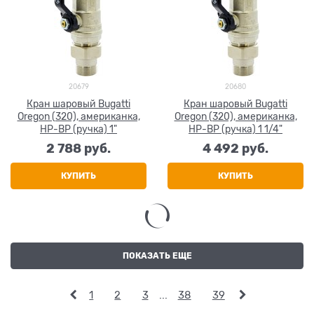
20679
20680
Кран шаровый Bugatti
Кран шаровый Bugatti
Oregon (320), американка,
Oregon (320), американка,
НР-ВР (ручка) 1"
НР-ВР (ручка) 1 1/4"
2 788
 руб.
4 492
 руб.
КУПИТЬ
КУПИТЬ
ПОКАЗАТЬ ЕЩЕ
1
2
3
...
38
39