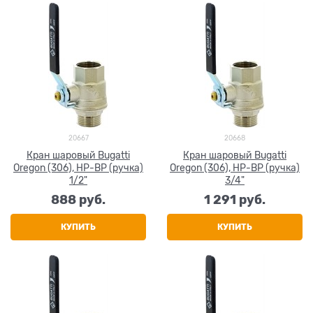
20667
20668
Кран шаровый Bugatti
Кран шаровый Bugatti
Oregon (306), НР-ВР (ручка)
Oregon (306), НР-ВР (ручка)
1/2"
3/4"
888
 руб.
1 291
 руб.
КУПИТЬ
КУПИТЬ