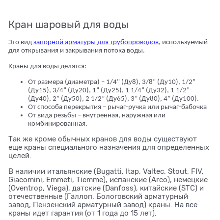
Кран шаровый для воды
Это вид
запорной арматуры для трубопроводов
, используемый
для открывания и закрывания потока воды.
Краны для воды делятся:
От размера (диаметра) – 1/4" (Ду8), 3/8” (Ду10), 1/2”
(Ду15), 3/4” (Ду20), 1” (Ду25), 1 1/4” (Ду32), 1 1/2”
(Ду40), 2” (Ду50), 2 1/2” (Ду65), 3” (Ду80), 4” (Ду100).
От способа перекрытия – рычаг-ручка или рычаг-бабочка
От вида резьбы – внутренная, наружная или
комбинированная.
Так же кроме обычных кранов для воды существуют
еще краны специального назначения для определенных
целей.
В наличии итальянские (Bugatti, Itap, Valtec, Stout, FIV,
Giacomini, Emmeti, Tiemme), испанские (Arco), немецкие
(Oventrop, Viega), датские (Danfoss), китайские (STC) и
отечественные (Галлоп, Бологовский арматурный
завод, Пензенский арматурный завод) краны. На все
краны идет гарантия (от 1 года до 15 лет).