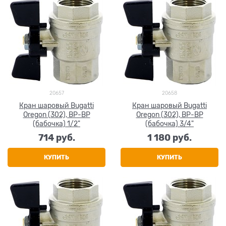
20657
20658
Кран шаровый Bugatti
Кран шаровый Bugatti
Oregon (302), ВР-ВР
Oregon (302), ВР-ВР
(бабочка) 1/2"
(бабочка) 3/4"
714
 руб.
1 180
 руб.
КУПИТЬ
КУПИТЬ