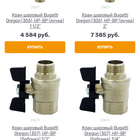
20671
20672
Кран шаровый Bugatti
Кран шаровый Bugatti
Oregon (306), НР-ВР (ручка)
Oregon (306), НР-ВР (ручка)
1 1/2"
2"
4 584
 руб.
7 385
 руб.
КУПИТЬ
КУПИТЬ
20673
20674
Кран шаровый Bugatti
Кран шаровый Bugatti
Oregon (307), НР-ВР
Oregon (307), НР-ВР
(бабочка) 1/2"
(бабочка) 3/4"