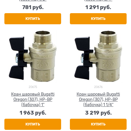
781
 руб.
1 291
 руб.
КУПИТЬ
КУПИТЬ
20675
20676
Кран шаровый Bugatti
Кран шаровый Bugatti
Oregon (307), НР-ВР
Oregon (307), НР-ВР
(бабочка) 1"
(бабочка) 1 1/4"
1 963
 руб.
3 219
 руб.
КУПИТЬ
КУПИТЬ