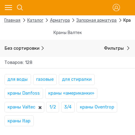
Главная
Каталог
Арматура
Запорная арматура
Кран
Краны Валтек
Без сортировки
Фильтры
Товаров: 128
для воды
газовые
для стиралки
краны Danfoss
краны «американки»
краны Valtec
1/2
3/4
краны Oventrop
краны Itap