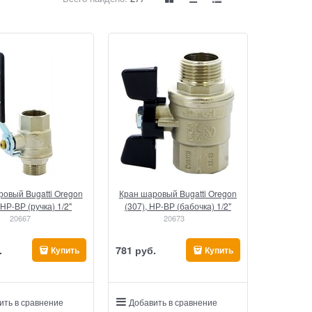
овый Bugatti Oregon
Кран шаровый Bugatti Oregon
 НР-ВР (ручка) 1/2"
(307), НР-ВР (бабочка) 1/2"
20667
20673
.
781
 руб.
Купить
Купить
ить в сравнение
Добавить в сравнение