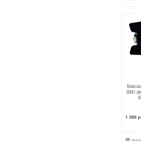
Кран ша
(594), а
В
1 386
 р
Доба