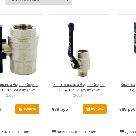
ровый Bugatti Oregon
Кран шаровый Bugatti Oregon
Кран шар
 ВР-ВР (бабочка) 1/2"
(305), НР-ВР (ручка) 1/2"
(306),
20657
20661
б.
888
 руб.
888
 руб
Купить
Купить
вить в сравнение
Добавить в сравнение
Добав