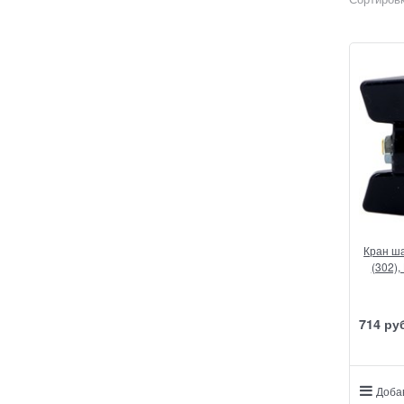
Кран ша
(302),
714
 ру
Доба