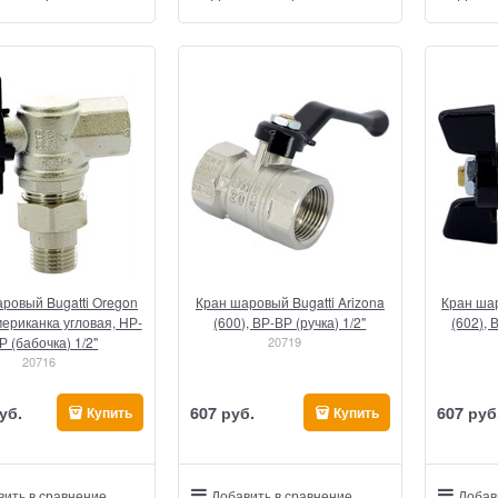
ровый Bugatti Oregon
Кран шаровый Bugatti Arizona
Кран шар
мериканка угловая, НР-
(600), ВР-ВР (ручка) 1/2"
(602), 
Р (бабочка) 1/2"
20719
20716
уб.
607
 руб.
607
 руб
Купить
Купить
вить в сравнение
Добавить в сравнение
Добав