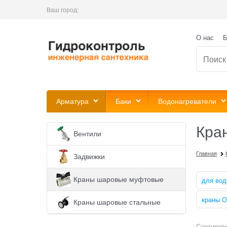
Ваш город:
О нас
Б
Арматура
Баки
Водонагреватели
Кра
Вентили
Главная
Задвижки
Краны шаровые муфтовые
для во
краны O
Краны шаровые стальные
Сортировк