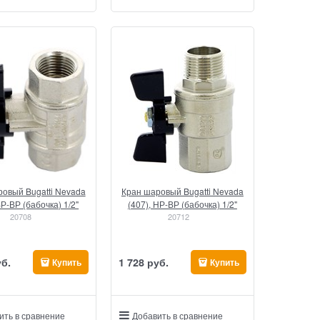
овый Bugatti Nevada
Кран шаровый Bugatti Nevada
ВР-ВР (бабочка) 1/2"
(407), НР-ВР (бабочка) 1/2"
20708
20712
уб.
1 728
 руб.
Купить
Купить
ить в сравнение
Добавить в сравнение