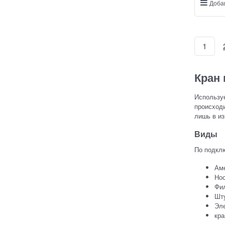
Доба
1
Кран
Используе
происходи
лишь в из
Виды
По подкл
Ам
Но
Фи
Шт
Эл
кра