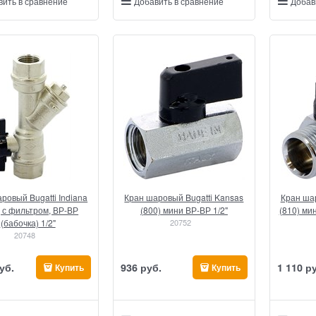
вить в сравнение
Добавить в сравнение
Добав
ровый Bugatti Indiana
Кран шаровый Bugatti Kansas
Кран шар
, с фильтром, ВР-ВР
(800) мини ВР-ВР 1/2"
(810) ми
(бабочка) 1/2"
20752
20748
уб.
936
 руб.
1 110
 р
Купить
Купить