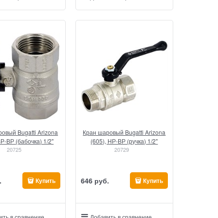
овый Bugatti Arizona
Кран шаровый Bugatti Arizona
ВР-ВР (бабочка) 1/2"
(605), НР-ВР (ручка) 1/2"
20725
20729
.
646
 руб.
Купить
Купить
ить в сравнение
Добавить в сравнение