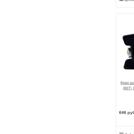
Кран ша
(607),
646
 ру