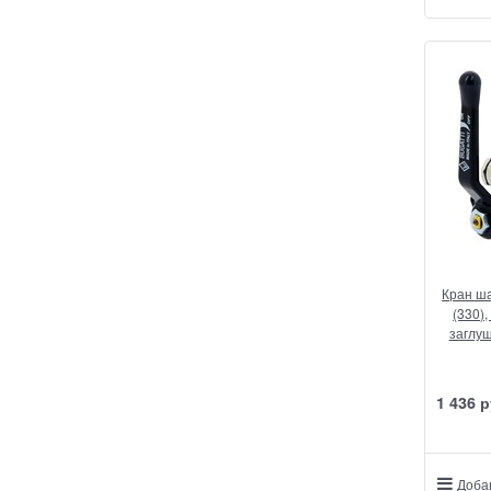
Кран ша
(330),
заглуш
1 436
 р
Доба