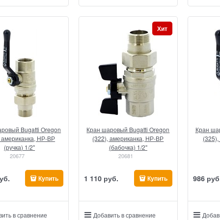
Хит
ровый Bugatti Oregon
Кран шаровый Bugatti Oregon
Кран шар
, американка, НР-ВР
(322), американка, НР-ВР
(325),
(ручка) 1/2"
(бабочка) 1/2"
20677
20681
уб.
1 110
 руб.
986
 руб
Купить
Купить
вить в сравнение
Добавить в сравнение
Добав