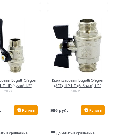
овый Bugatti Oregon
Кран шаровый Bugatti Oregon
 НР-НР (ручка) 1/2"
(327), НР-НР (бабочка) 1/2"
20689
20695
.
986
 руб.
Купить
Купить
ить в сравнение
Добавить в сравнение