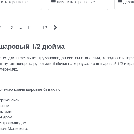
вить в сравнение
Добавить в сравнение
Добав
...
2
3
11
12
 шаровый 1/2 дюйма
тся для перекрытия трубопроводов систем отопления, холодного и горяч
т путем поворота ручки или бабочки на корпусе. Кран шаровый 1/2 и кр
мерениях.
ючению краны шаровые бывают с:
ериканской
сиком
льтром
уцером
ектроприводом
ном Маевского.