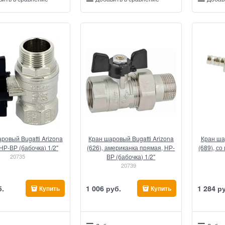
ровый Bugatti Arizona
Кран шаровый Bugatti Arizona
Кран ша
 НР-ВР (бабочка) 1/2"
(626), американка прямая, НР-
(689), со
20735
ВР (бабочка) 1/2"
20739
б.
1 006
 руб.
1 284
 р
Купить
Купить