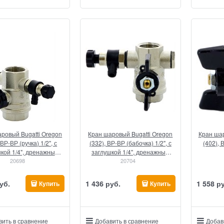
ровый Bugatti Oregon
Кран шаровый Bugatti Oregon
Кран шар
 ВР-ВР (ручка) 1/2", с
(332), ВР-ВР (бабочка) 1/2", с
(402), 
кой 1/4", дренажным
заглушкой 1/4", дренажным
вентилем
20698
вентилем
20704
уб.
1 436
 руб.
1 558
 р
Купить
Купить
вить в сравнение
Добавить в сравнение
Добав