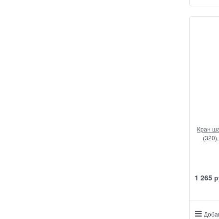
Кран ша
(320)
1 265
 р
Доба