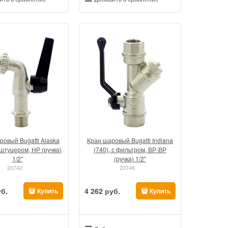
ровый Bugatti Alaska
Кран шаровый Bugatti Indiana
 штуцером, НР (ручка)
(740), с фильтром, ВР-ВР
1/2"
(ручка) 1/2"
20742
20746
уб.
4 262
 руб.
Купить
Купить