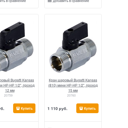
ить в сравнение
Добавить в сравнение
овый Bugatti Kansas
Кран шаровый Bugatti Kansas
ни НР-НР 1/2", проход
(810) мини НР-НР 1/2", проход
12 мм
15 мм
20759
20760
уб.
1 110
 руб.
Купить
Купить