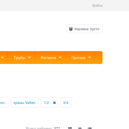
Войти
Корзина:
пусто
Трубы
Фитинги
Прочее
ки»
краны Valtec
1/2
3/4
Всего найдено:
277