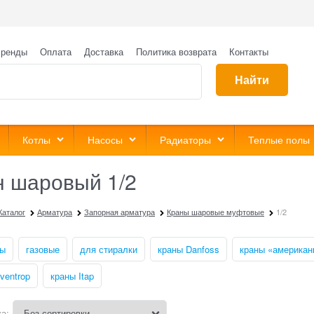
ренды
Оплата
Доставка
Политика возврата
Контакты
Найти
Котлы
Насосы
Радиаторы
Теплые полы
н шаровый 1/2
Каталог
Арматура
Запорная арматура
Краны шаровые муфтовые
1/2
ды
газовые
для стиралки
краны Danfoss
краны «американ
ventrop
краны Itap
а: