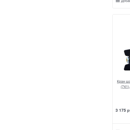
Доба
Кран ша
(741)
3 175
 р