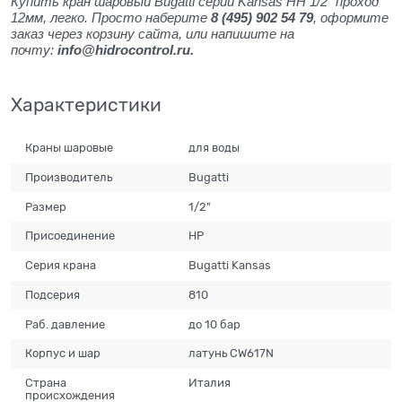
Купить кран шаровый Bugatti серии Kansas НН 1/2" проход
12мм, легко. Просто наберите
8 (495) 902 54 79
, оформите
заказ через корзину сайта, или напишите на
почту:
info@hidrocontrol.ru.
Характеристики
Краны шаровые
для воды
Производитель
Bugatti
Размер
1/2"
Присоединение
НР
Серия крана
Bugatti Kansas
Подсерия
810
Раб. давление
до 10 бар
Корпус и шар
латунь CW617N
Страна
Италия
происхождения