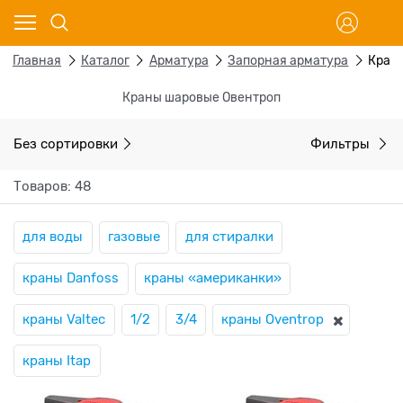
Главная
Каталог
Арматура
Запорная арматура
Кран
Краны шаровые Овентроп
Без сортировки
Фильтры
Товаров: 48
для воды
газовые
для стиралки
краны Danfoss
краны «американки»
краны Valtec
1/2
3/4
краны Oventrop
краны Itap