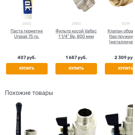
25053
25853
15209
Паста герметик
Фильтр косой Valtec
Клапан обра
Unipak 75 гр.
1 1/4" Вр, 800 мкм
Itap пружин
(металличе
седло) 1 1/
407
 руб.
1 687
 руб.
2 309
 руб
КУПИТЬ
КУПИТЬ
КУПИТЬ
Похожие товары