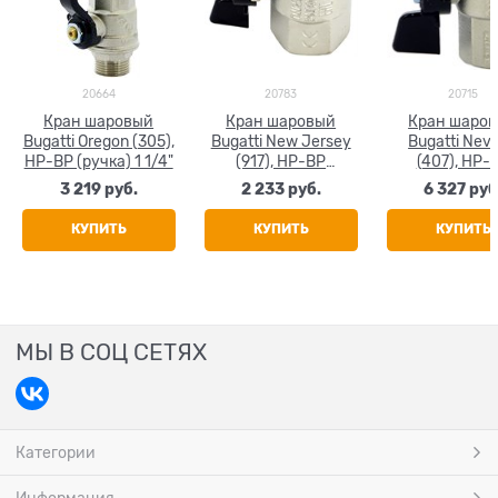
20664
20783
20715
Кран шаровый
Кран шаровый
Кран шаро
Bugatti Oregon (305),
Bugatti New Jersey
Bugatti Nev
НР-ВР (ручка) 1 1/4"
(917), НР-ВР
(407), НР-
(бабочка) 1 1/4"
(бабочка) 1 
3 219
 руб.
2 233
 руб.
6 327
 руб
КУПИТЬ
КУПИТЬ
КУПИТЬ
МЫ В СОЦ СЕТЯХ
Категории