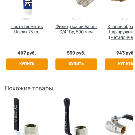
25053
25851
15207
Паста герметик
Фильтр косой Valtec
Клапан обра
Unipak 75 гр.
3/4" Вр, 500 мкм
Itap пружин
(металличе
седло) 3/4
407
 руб.
550
 руб.
943
 руб.
КУПИТЬ
КУПИТЬ
КУПИТЬ
Похожие товары