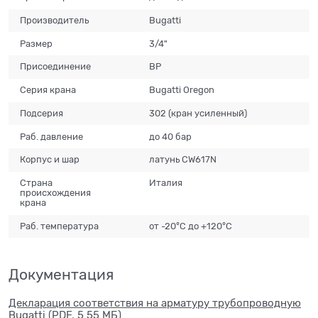
Производитель
Bugatti
Размер
3/4"
Присоединение
ВР
Серия крана
Bugatti Oregon
Подсерия
302 (кран усиленный)
Раб. давление
до 40 бар
Корпус и шар
латунь CW617N
Страна
Италия
происхождения
крана
Раб. температура
от -20°С до +120°С
Документация
Декларация соответствия на арматуру трубопроводную
Bugatti (PDF, 5.55 МБ)