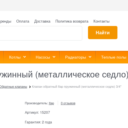
ренды
Оплата
Доставка
Политика возврата
Контакты
Найти
Котлы
Насосы
Радиаторы
Теплые полы
ужинный (металлическое седло)
Обратные клапаны
Клапан обратный Itap пружинный (металлическое седло) 3/4"
Производитель:
Itap
0 отзывов
Артикул:
15207
Гарантия:
2 года