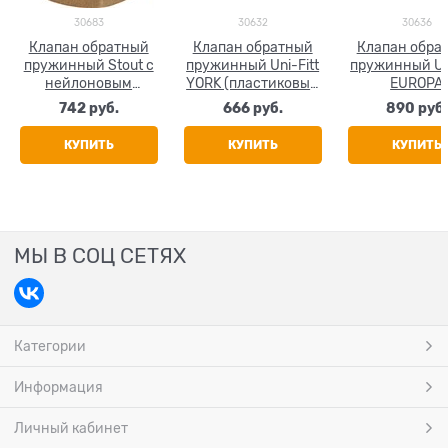
30683
30632
30636
Клапан обратный
Клапан обратный
Клапан обра
пружинный Stout с
пружинный Uni-Fitt
пружинный Uni
нейлоновым
YORK (пластиковый
EUROPA
седлом 3/4"
затвор) 3/4"
(металличе
742
 руб.
666
 руб.
890
 руб.
затвор) 3/
КУПИТЬ
КУПИТЬ
КУПИТЬ
МЫ В СОЦ СЕТЯХ
Категории
Информация
Личный кабинет