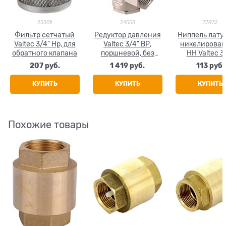
25809
24558
33932
Фильтр сетчатый
Редуктор давления
Ниппель лат
Valtec 3/4" Нр, для
Valtec 3/4" ВР,
никелирова
обратного клапана
поршневой, без
НН Valtec 3
отверстия под
207
 руб.
1 419
 руб.
113
 руб.
манометр
КУПИТЬ
КУПИТЬ
КУПИТЬ
Похожие товары