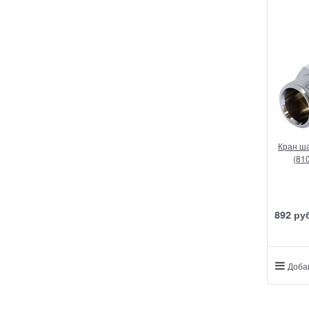
Кран ша
(81
892
 ру
Доба