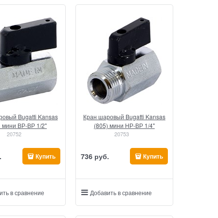
овый Bugatti Kansas
Кран шаровый Bugatti Kansas
) мини ВР-ВР 1/2"
(805) мини НР-ВР 1/4"
20752
20753
.
736
 руб.
Купить
Купить
ить в сравнение
Добавить в сравнение