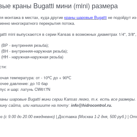
ые краны Bugatti мини (mini) размера
я монтажа в местах, куда другие
краны шаровые Bugatti
не подойдут из
менно многократного перекрытия потока.
atti mini выпускаются в серии Kansas в возможных диаметрах 1/4", 3/8",
 (ВР - внутренняя резьба);
 (ВН - внутренняя-наружная резьба);
 (НН - наружная-наружная резьба)
сти:
очая температура: от - 10ºС до + 90ºС
очее давление: до 10 бар
пус и шар: латунь CW617N
раны шаровые Bugatti мини серии Kansas легко, т.к. есть все размер
рзину сайта, или напишите на почту:
info@hidrocontrol.ru.
 (с 9.00 до 20.00 ежедневно) | Доставка (Москва 1-2 дня, 500 руб.) |