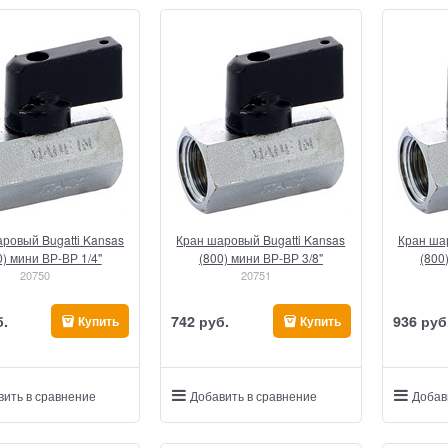
ровый Bugatti Kansas
Кран шаровый Bugatti Kansas
Кран шар
0) мини ВР-ВР 1/4"
(800) мини ВР-ВР 3/8"
(800
20750
20751
б.
742
 руб.
936
 руб
Купить
Купить
вить в сравнение
Добавить в сравнение
Добав