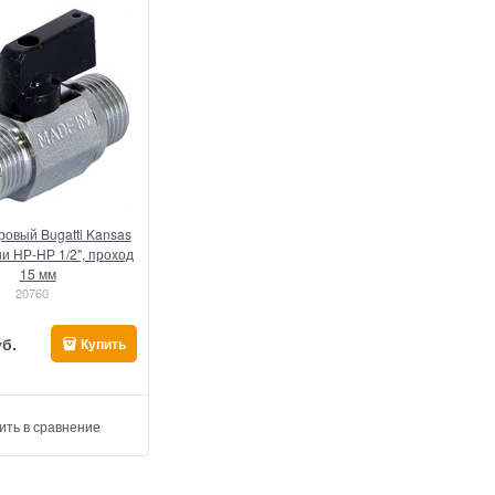
овый Bugatti Kansas
ни НР-НР 1/2", проход
15 мм
20760
уб.
Купить
ить в сравнение