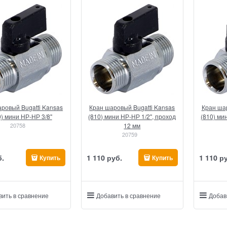
ровый Bugatti Kansas
Кран шаровый Bugatti Kansas
Кран шар
0) мини НР-НР 3/8"
(810) мини НР-НР 1/2", проход
(810) ми
20758
12 мм
20759
б.
1 110
 руб.
1 110
 р
Купить
Купить
вить в сравнение
Добавить в сравнение
Добав