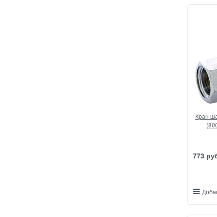
Кран ша
(80
773
 ру
Доба