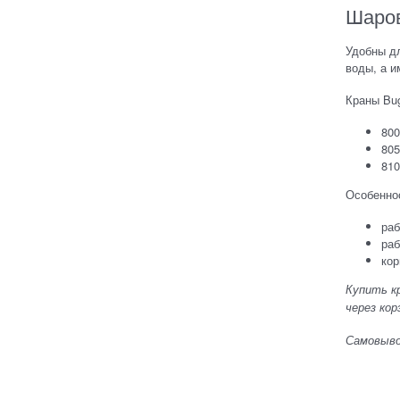
Шаров
Удобны дл
воды, а и
Краны Bug
800
805
810
Особенно
раб
раб
кор
Купить к
через ко
Самовывоз