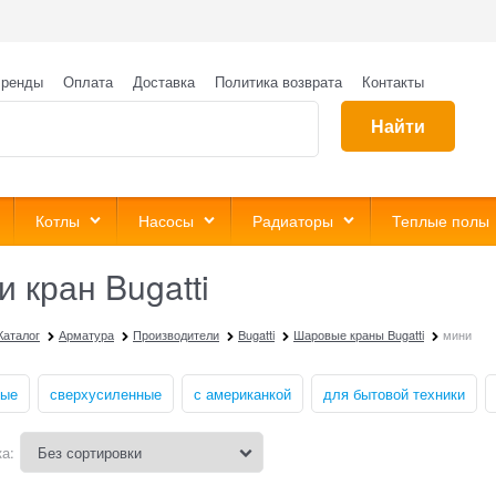
ренды
Оплата
Доставка
Политика возврата
Контакты
Найти
Котлы
Насосы
Радиаторы
Теплые полы
 кран Bugatti
Каталог
Арматура
Производители
Bugatti
Шаровые краны Bugatti
мини
ные
сверхусиленные
с американкой
для бытовой техники
а: