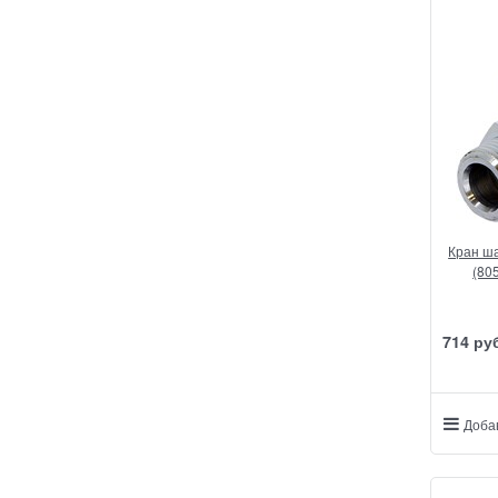
Кран ша
(80
714
 ру
Доба