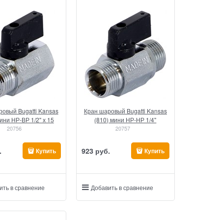
овый Bugatti Kansas
Кран шаровый Bugatti Kansas
ини НР-ВР 1/2" х 15
(810) мини НР-НР 1/4"
20756
20757
.
923
 руб.
Купить
Купить
ить в сравнение
Добавить в сравнение