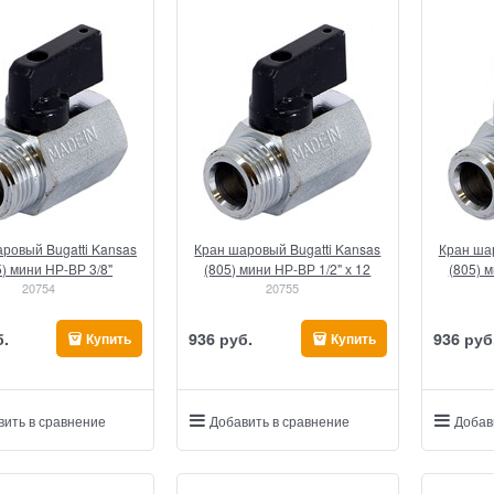
ровый Bugatti Kansas
Кран шаровый Bugatti Kansas
Кран шар
5) мини НР-ВР 3/8"
(805) мини НР-ВР 1/2" х 12
(805) м
20754
20755
б.
936
 руб.
936
 руб
Купить
Купить
вить в сравнение
Добавить в сравнение
Добав