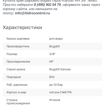
Купить кран шаровый Bugatti серии Kansas НН 3/8" легко.
Просто наберите
8 (495) 902 54 79
, оформите заказ через
корзину сайта, или напишите на
почту:
info@hidrocontrol.ru.
Характеристики
Краны шаровые
для воды
Производитель
Bugatti
Размер
3/8"
Присоединение
НР
Серия крана
Bugatti Kansas
Подсерия
810
Раб. давление
до 10 бар
Корпус и шар
латунь CW617N
Страна
Италия
происхождения